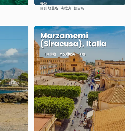
每位
目的地
曼谷 · 考拉克 · 普吉島
查看
Marzamemi
(Siracusa), Italia
1 目的地
2 交通網絡
4 晚