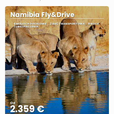
Zobacz
Namibia Fly&Drive
6 MIEJSCA DOCELOWE
2 SIEĆ TRANSPORTOWA
9 NOCE
1 UBEZPIECZENIA
Od
2.359 €