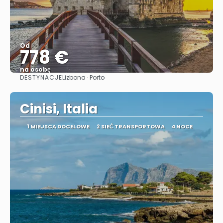
Od
778 €
na osobę
DESTYNACJE
Lizbona · Porto
Zobacz
Cinisi, Italia
1 MIEJSCA DOCELOWE
2 SIEĆ TRANSPORTOWA
4 NOCE