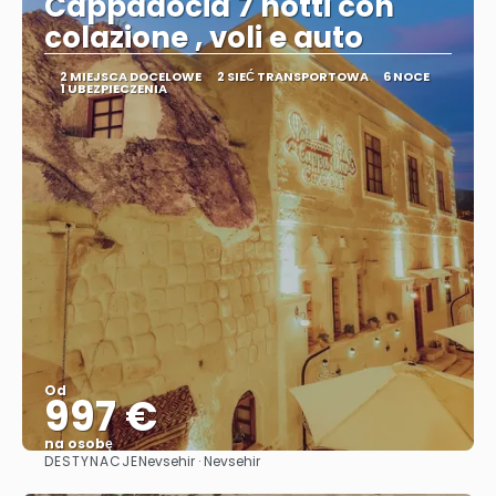
Cappadocia 7 notti con
colazione , voli e auto
2 MIEJSCA DOCELOWE
2 SIEĆ TRANSPORTOWA
6 NOCE
1 UBEZPIECZENIA
Od
997 €
na osobę
DESTYNACJE
Nevsehir · Nevsehir
Zobacz