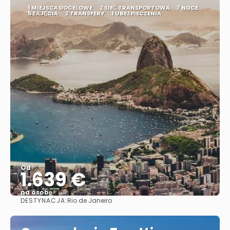
1 MIEJSCA DOCELOWE
2 SIEĆ TRANSPORTOWA
7 NOCE
5 ZAJĘCIA
2 TRANSFERY
1 UBEZPIECZENIA
Od
1.639 €
na osobę
DESTYNACJA:
Rio de Janeiro
Zobacz