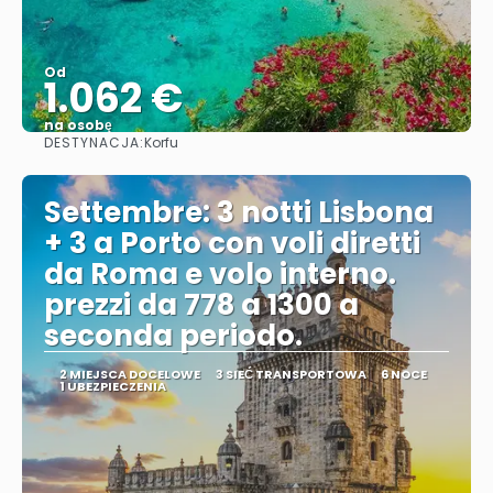
Od
1.062 €
na osobę
DESTYNACJA:
Korfu
Zobacz
Settembre: 3 notti Lisbona
+ 3 a Porto con voli diretti
da Roma e volo interno.
prezzi da 778 a 1300 a
seconda periodo.
2 MIEJSCA DOCELOWE
3 SIEĆ TRANSPORTOWA
6 NOCE
1 UBEZPIECZENIA