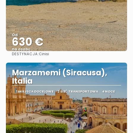
Od
630 €
na osobę
DESTYNACJA:
Cinisi
Zobacz
Marzamemi (Siracusa),
Italia
1 MIEJSCA DOCELOWE
2 SIEĆ TRANSPORTOWA
4 NOCE