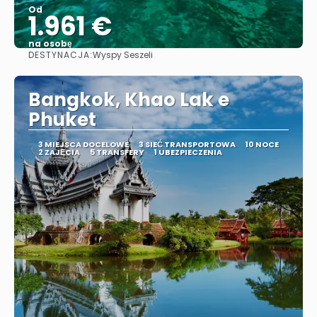
Od
1.961 €
na osobę
DESTYNACJA:
Wyspy Seszeli
Zobacz
Bangkok, Khao Lak e
Phuket
3 MIEJSCA DOCELOWE
3 SIEĆ TRANSPORTOWA
10 NOCE
2 ZAJĘCIA
5 TRANSFERY
1 UBEZPIECZENIA