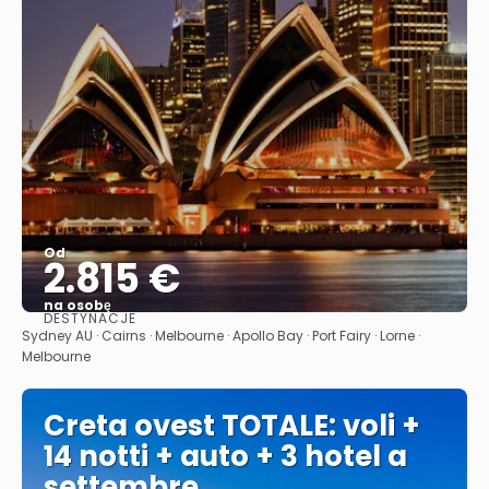
Od
2.815 €
na osobę
DESTYNACJE
Zobacz
Sydney AU · Cairns · Melbourne · Apollo Bay · Port Fairy · Lorne ·
Melbourne
Creta ovest TOTALE: voli +
14 notti + auto + 3 hotel a
settembre