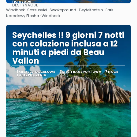
na osobę
DESTYNACJE
Zobacz
Windhoek · Sossusvlei · Swakopmund · Twyfelfontein · Park
Narodowy Etosha · Windhoek
Seychelles !! 9 giorni 7 notti
con colazione inclusa a 12
minuti a piedi da Beau
Vallon
1 MIEJSCA DOCELOWE
2 SIEĆ TRANSPORTOWA
7 NOCE
1 UBEZPIECZENIA