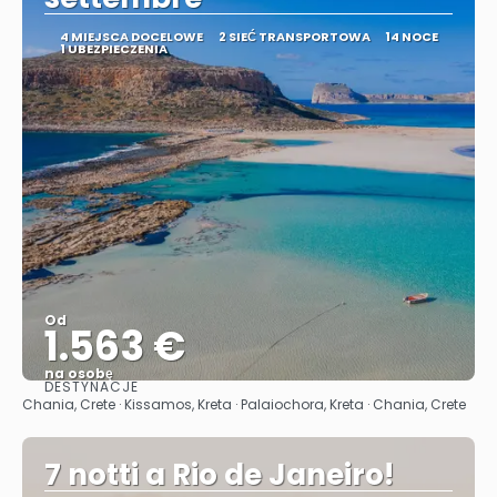
4 MIEJSCA DOCELOWE
2 SIEĆ TRANSPORTOWA
14 NOCE
1 UBEZPIECZENIA
Od
1.563 €
na osobę
DESTYNACJE
Zobacz
Chania, Crete · Kissamos, Kreta · Palaiochora, Kreta · Chania, Crete
7 notti a Rio de Janeiro!