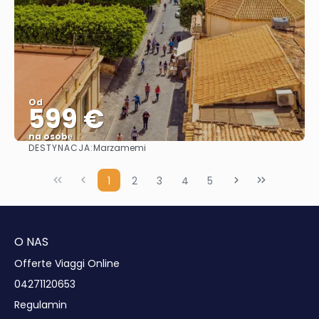
Od
599 €
na osobę
DESTYNACJA:
Marzamemi
Zobacz
1
2
3
4
5
O NAS
Offerte Viaggi Online
04271120653
Regulamin