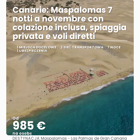
Canarie: Maspalomas 7
notti a novembre con
colazione inclusa, spiaggia
privata e voli diretti
1 MIEJSCA DOCELOWE
2 SIEĆ TRANSPORTOWA
7 NOCE
1 UBEZPIECZENIA
Od
985 €
na osobę
DESTYNACJA:
Maspalomas - Las Palmas de Gran Canaria