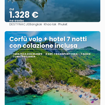
Od
1.328 €
na osobę
DESTYNACJE
Bangkok · Khao lak · Phuket
Zobacz
Corfù volo + hotel 7 notti
con colazione inclusa
1 MIEJSCA DOCELOWE
2 SIEĆ TRANSPORTOWA
7 NOCE
1 UBEZPIECZENIA