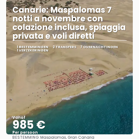
Canarie: Maspalomas 7
notti a novembre con
colazione inclusa, spiaggia
privata e voli diretti
1 BESTEMMINGEN
2 TRANSFERS
7 OVERNACHTINGEN
1 VERZEKERINGEN
Vanaf
985 €
Per persoon
BESTEMMING:
Maspalomas, Gran Canaria