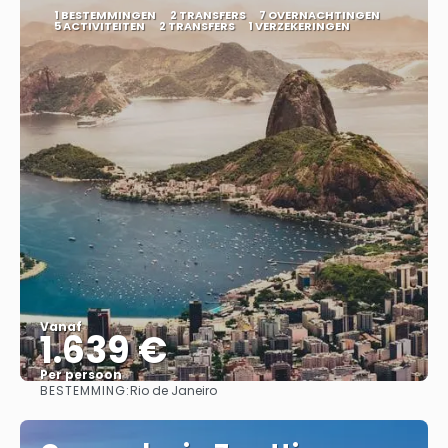
1 BESTEMMINGEN
2 TRANSFERS
7 OVERNACHTINGEN
5 ACTIVITEITEN
2 TRANSFERS
1 VERZEKERINGEN
Vanaf
1.639 €
Per persoon
BESTEMMING:
Rio de Janeiro
Bekijk