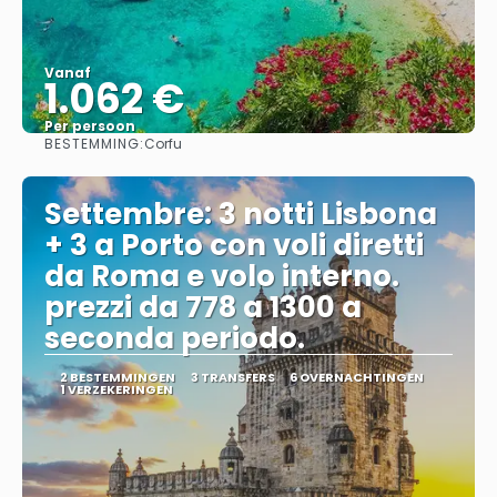
Vanaf
1.062 €
Per persoon
BESTEMMING:
Corfu
Bekijk
Settembre: 3 notti Lisbona
+ 3 a Porto con voli diretti
da Roma e volo interno.
prezzi da 778 a 1300 a
seconda periodo.
2 BESTEMMINGEN
3 TRANSFERS
6 OVERNACHTINGEN
1 VERZEKERINGEN