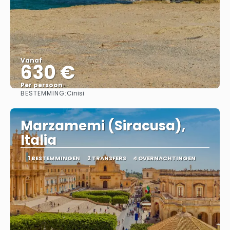
Vanaf
630 €
Per persoon
BESTEMMING:
Cinisi
Bekijk
Marzamemi (Siracusa),
Italia
1 BESTEMMINGEN
2 TRANSFERS
4 OVERNACHTINGEN