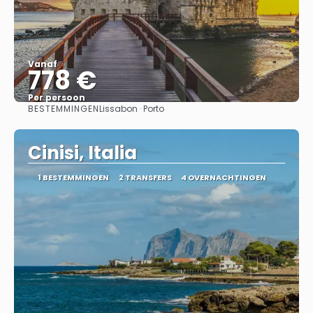
Vanaf
778 €
Per persoon
BESTEMMINGEN
Lissabon · Porto
Bekijk
Cinisi, Italia
1 BESTEMMINGEN
2 TRANSFERS
4 OVERNACHTINGEN