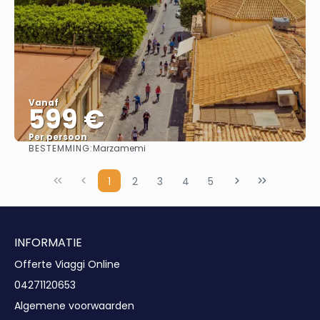
Vanaf
599 €
Per persoon
BESTEMMING:
Marzamemi
Bekijk
1
2
3
4
5
INFORMATIE
Offerte Viaggi Online
04271120653
Algemene voorwaarden