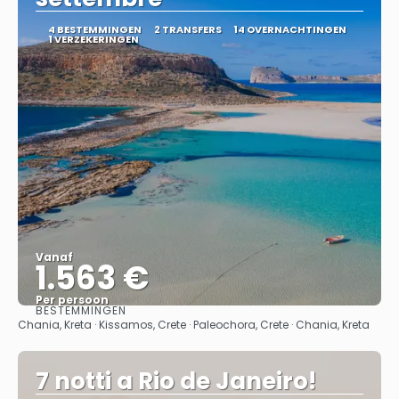
4 BESTEMMINGEN
2 TRANSFERS
14 OVERNACHTINGEN
1 VERZEKERINGEN
Vanaf
1.563 €
Per persoon
BESTEMMINGEN
Bekijk
Chania, Kreta · Kissamos, Crete · Paleochora, Crete · Chania, Kreta
7 notti a Rio de Janeiro!