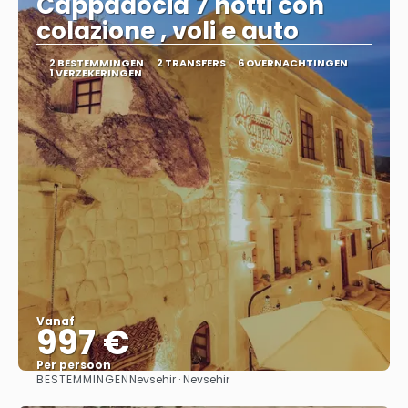
Cappadocia 7 notti con
colazione , voli e auto
2 BESTEMMINGEN
2 TRANSFERS
6 OVERNACHTINGEN
1 VERZEKERINGEN
Vanaf
997 €
Per persoon
BESTEMMINGEN
Nevsehir · Nevsehir
Bekijk