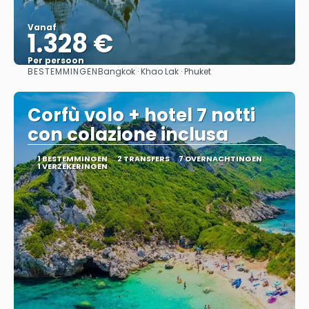
Vanaf
1.328 €
Per persoon
BESTEMMINGEN
Bangkok · Khao Lak · Phuket
Bekijk
Corfù volo + hotel 7 notti
con colazione inclusa
1 BESTEMMINGEN
2 TRANSFERS
7 OVERNACHTINGEN
1 VERZEKERINGEN