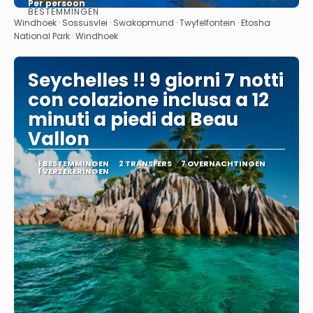
Per persoon
BESTEMMINGEN
Bekijk
Windhoek · Sossusvlei · Swakopmund · Twyfelfontein · Etosha
National Park · Windhoek
Seychelles !! 9 giorni 7 notti
con colazione inclusa a 12
minuti a piedi da Beau
Vallon
1 BESTEMMINGEN
2 TRANSFERS
7 OVERNACHTINGEN
1 VERZEKERINGEN