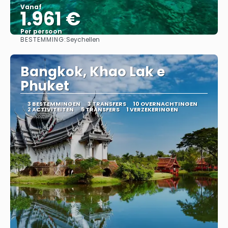
Vanaf
1.961 €
Per persoon
BESTEMMING:
Seychellen
Bekijk
Bangkok, Khao Lak e
Phuket
3 BESTEMMINGEN
3 TRANSFERS
10 OVERNACHTINGEN
2 ACTIVITEITEN
5 TRANSFERS
1 VERZEKERINGEN