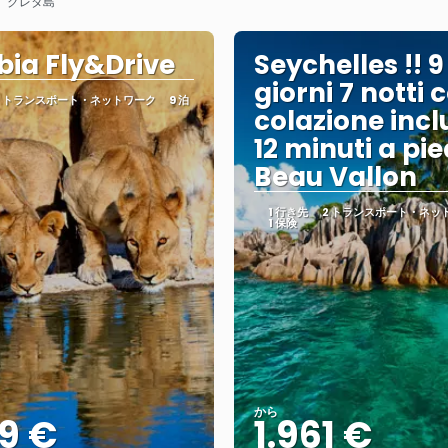
ア、クレタ島
ia Fly&Drive
Seychelles !! 9
giorni 7 notti 
2 トランスポート・ネットワーク
9 泊
colazione incl
12 minuti a pie
Beau Vallon
1 行き先
2 トランスポート・ネッ
1 保険
から
9 €
1.961 €