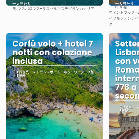
一人当たり
一人当たり
行き先
先:
マスパロマス-ラスパルマスデグランカナリア
見る
ウィントフック · S
イフルフォンテイン
ク
Corfù volo + hotel 7
Sette
notti con colazione
Lisbo
inclusa
con vo
Roma 
1 行き先
2 トランスポート・ネットワーク
7 泊
1 保険
inter
778 a
secon
2 行き先
1 保険