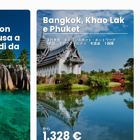
Bangkok, Khao Lak
con
e Phuket
usa a
3 行き先
3 トランスポート・ネットワーク
di da
10 泊
2 アクティビティ
5 送金
1 保険
トワーク
7 泊
から
1.328 €