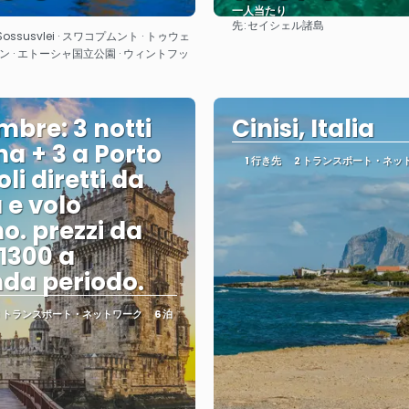
一人当たり
先:
セイシェル諸島
見る
見る
ossusvlei · スワコプムント · トゥウェ
 · エトーシャ国立公園 · ウィントフッ
mbre: 3 notti
Cinisi, Italia
na + 3 a Porto
1 行き先
2 トランスポート・ネッ
li diretti da
e volo
no. prezzi da
 1300 a
da periodo.
3 トランスポート・ネットワーク
6 泊