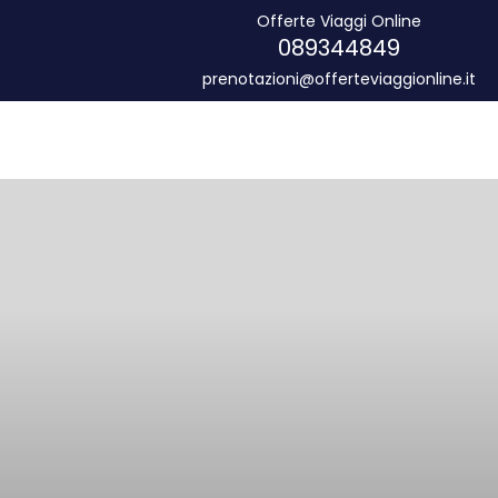
Offerte Viaggi Online
089344849
prenotazioni@offerteviaggionline.it