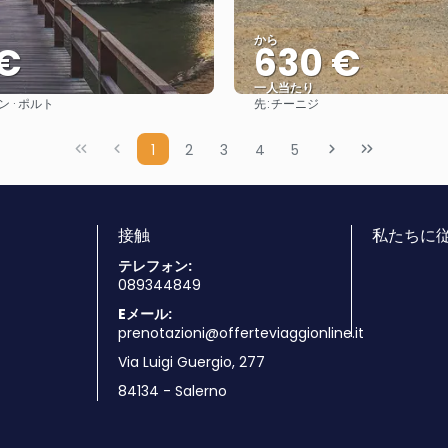
から
 €
630 €
一人当たり
先:
 · ポルト
チーニジ
見る
見る
1
2
3
4
5
接触
私たちに従
テレフォン:
089344849
Eメール:
prenotazioni@offerteviaggionline.it
Via Luigi Guergio, 277
84134 - Salerno