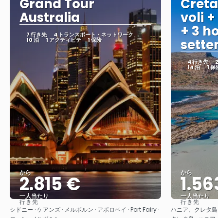
Grand Tour
Creta
Australia
voli +
+ 3 ho
7 行き先
4 トランスポート・ネットワーク
10 泊
1 アクティビテ
1 保険
sett
4 行き先
14 泊
1 保
から
から
2.815 €
1.56
一人当たり
一人当たり
行き先
行き先
見る
シドニー · ケアンズ · メルボルン · アポロベイ · Port Fairy ·
ハニア、クレタ島 