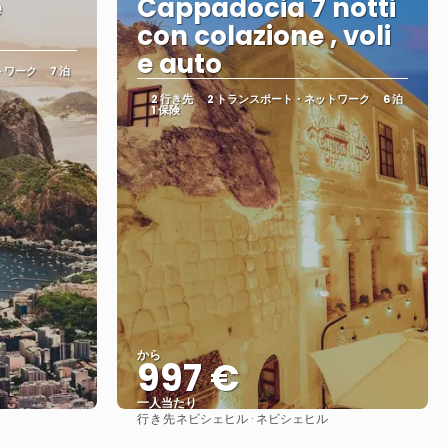
e
Cappadocia 7 notti
con colazione , voli
e auto
トワーク
7 泊
2 行き先
2 トランスポート・ネットワーク
6 泊
1 保険
から
997 €
一人当たり
行き先
ネビシェヒル · ネビシェヒル
見る