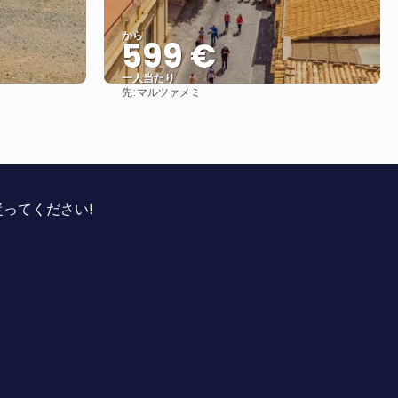
から
599 €
一人当たり
先:
マルツァメミ
見る
ってください!