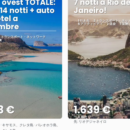
 ovest TOTALE:
7 notti a Rio d
 14 notti + auto
Janeiro!
tel a
1 行き先
2 トランスポート・ネッ
embre
5 アクティビティ
2 送金
1 保険
2 トランスポート・ネットワーク
険
から
3 €
1.639 €
一人当たり
先:
リオデジャネイロ
見る
見る
· キサモス、クレタ島 · パレオホラ島、