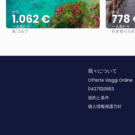
から
から
1.062 €
778
一人当たり
一人当たり
先:
行き先
コルフ
リスボン
見る
我々について
Offerte Viaggi Online
04271120653
規約と条件
個人情報保護方針