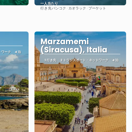
一人当たり
行き先
バンコク · カオラック · プーケット
見る
Marzamemi
(Siracusa), Italia
トワーク
4 泊
1 行き先
2 トランスポート・ネットワーク
4 泊