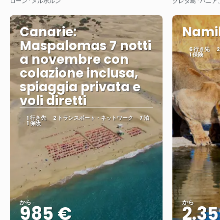
ローン · メルボルン
クレタ島 · ハニ
Canarie:
Namib
Maspalomas 7 notti
6 行き先
a novembre con
1 保険
colazione inclusa,
spiaggia privata e
voli diretti
1 行き先
2 トランスポート・ネットワーク
7 泊
1 保険
から
から
985 €
2.35