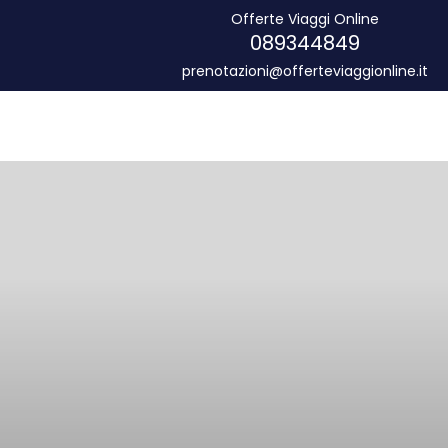
Offerte Viaggi Online
089344849
prenotazioni@offerteviaggionline.it