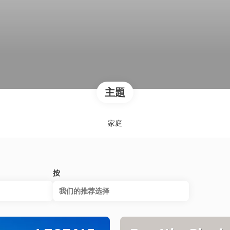
主題
家庭
按
我们的推荐选择