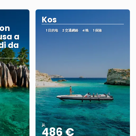
Kos
con
1 目的地
2 交通網絡
4 晚
1 保險
usa a
di da
險
从
486 €