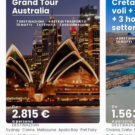
Grand Tour
Creta
Australia
voli +
+ 3 ho
7 DESTINAZIONI
4 RETE DI TRASPORTO
10 NOTTI
1 ATTIVITÀ
1 ASSICURAZIONI
sett
4 DESTINA
14 NOTTI
Da
Da
2.815 €
1.56
a persona
a persona
DESTINAZIONI
DESTINAZIO
Vedere
Sydney · Cairns · Melbourne · Apollo Bay · Port Fairy ·
Chania, Creta ·