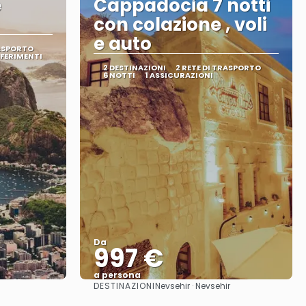
e
Cappadocia 7 notti
con colazione , voli
e auto
RASPORTO
SFERIMENTI
2 DESTINAZIONI
2 RETE DI TRASPORTO
6 NOTTI
1 ASSICURAZIONI
Da
997 €
a persona
DESTINAZIONI
Nevsehir · Nevsehir
Vedere