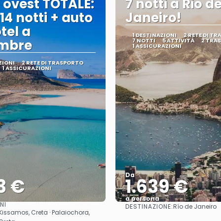
 ovest TOTALE:
7 notti a Rio d
 14 notti + auto
Janeiro!
tel a
1 DESTINAZIONI
2 RETE DI T
embre
7 NOTTI
5 ATTIVITÀ
2 TRA
1 ASSICURAZIONI
ZIONI
2 RETE DI TRASPORTO
1 ASSICURAZIONI
Da
3 €
1.639 €
a persona
NI
DESTINAZIONE:
Río de Janeiro
Vedere
Vedere
 Kissamos, Creta · Palaiochora,