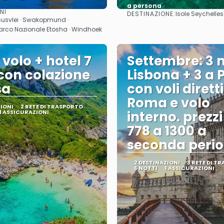
a persona
NI
DESTINAZIONE:
Isole Seychelles
Vedere
Vedere
susvlei · Swakopmund ·
 Parco Nazionale Etosha · Windhoek
 volo + hotel 7
Settembre: 3 n
 con colazione
Lisbona + 3 a 
sa
con voli dirett
Roma e volo
ZIONI
2 RETE DI TRASPORTO
1 ASSICURAZIONI
interno. prezz
778 a 1300 a
seconda perio
2 DESTINAZIONI
3 RETE DI T
6 NOTTI
1 ASSICURAZIONI