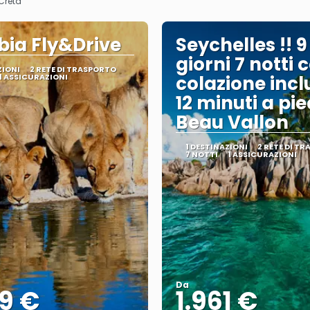
 Creta
ia Fly&Drive
Seychelles !! 9
giorni 7 notti 
ZIONI
2 RETE DI TRASPORTO
1 ASSICURAZIONI
colazione incl
12 minuti a pie
Beau Vallon
1 DESTINAZIONI
2 RETE DI T
7 NOTTI
1 ASSICURAZIONI
Da
9 €
1.961 €