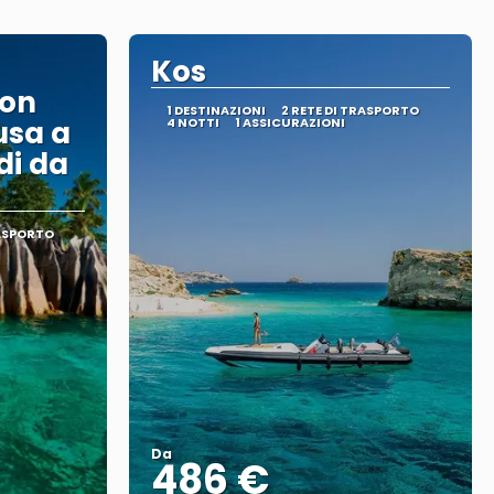
Kos
con
1 DESTINAZIONI
2 RETE DI TRASPORTO
usa a
4 NOTTI
1 ASSICURAZIONI
di da
RASPORTO
Da
486 €