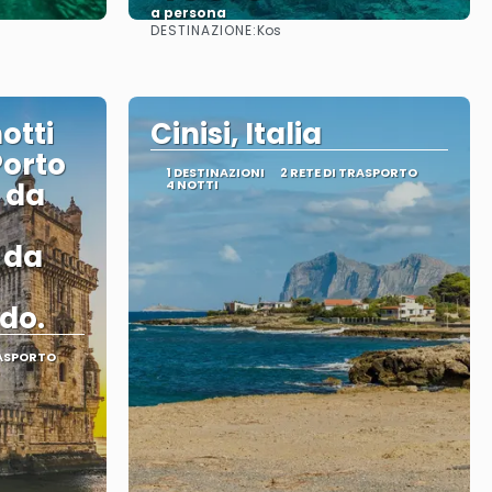
a persona
DESTINAZIONE:
Kos
Vedere
otti
Cinisi, Italia
Porto
1 DESTINAZIONI
2 RETE DI TRASPORTO
i da
4 NOTTI
i da
do.
RASPORTO