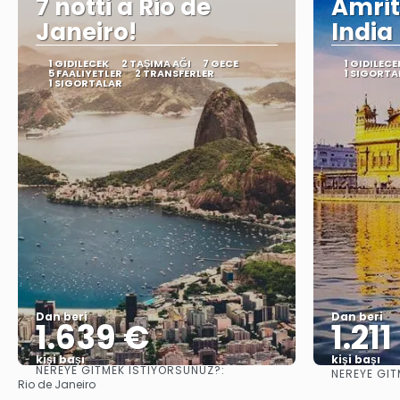
7 notti a Rio de
Amrit
Janeiro!
India
1 GIDILECEK
2 TAŞIMA AĞI
7 GECE
1 GIDILECE
5 FAALIYETLER
2 TRANSFERLER
1 SIGORTA
1 SIGORTALAR
Dan beri
Dan beri
1.639 €
1.211
kişi başı
kişi başı
NEREYE GITMEK ISTIYORSUNUZ?:
NEREYE GIT
Görüntüle
Rio de Janeiro