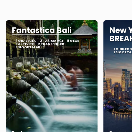
Fantastica Bali
New Y
BREA
1 GIDILECEK
2 TAŞIMA AĞI
8 GECE
1 AKTIVITE
2 TRANSFERLER
1 SIGORTALAR
1 GIDILECE
1 SIGORTA