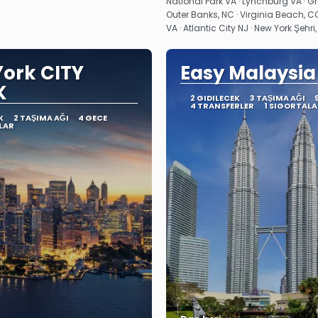
National Park VA · Lynchburg VA · Gr
Outer Banks, NC · Virginia Beach, C
VA · Atlantic City NJ · New York Şehri,
ork CITY
Easy Malaysia
K
2 GIDILECEK
3 TAŞIMA AĞI
4 TRANSFERLER
1 SIGORTALA
K
2 TAŞIMA AĞI
4 GECE
LAR