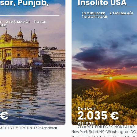
sar, Punjab,
Insolito USA
10 GIDILECEK
2 TAŞIMA AĞI
1 SIGORTALAR
K
2 TAŞIMA AĞI
3 GECE
LAR
Dan beri
 €
2.035 €
kişi başı
ZIYARET EDILECEK NOKTALAR
MEK ISTIYORSUNUZ?:
Amritsar
Görüntüle
Görüntüle
New York Şehri, NY · Washington D