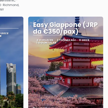
eenville NC ·
O · Richmond,
 NY
Easy Giappone (JRP
da €350/pax)
9 GECE
R
4 GIDILECEK
2 TAŞIMA AĞI
11 GECE
1 SIGORTALAR