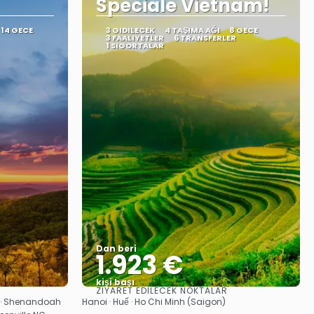
Speciale Vietnam!
14 GECE
3 GIDILECEK
4 TAŞIMA AĞI
8 GECE
3 FAALIYETLER
6 TRANSFERLER
1 SIGORTALAR
Dan beri
1.923 €
kişi başı
ZIYARET EDILECEK NOKTALAR
Görüntüle
C · Shenandoah
Hanoi · Huế · Ho Chi Minh (Saigon)