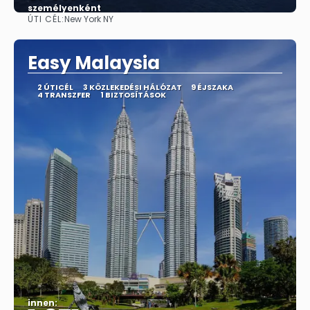
személyenként
ÚTI CÉL:
New York NY
Megnézem
Easy Malaysia
2 ÚTICÉL
3 KÖZLEKEDÉSI HÁLÓZAT
9 ÉJSZAKA
4 TRANSZFER
1 BIZTOSÍTÁSOK
innen: