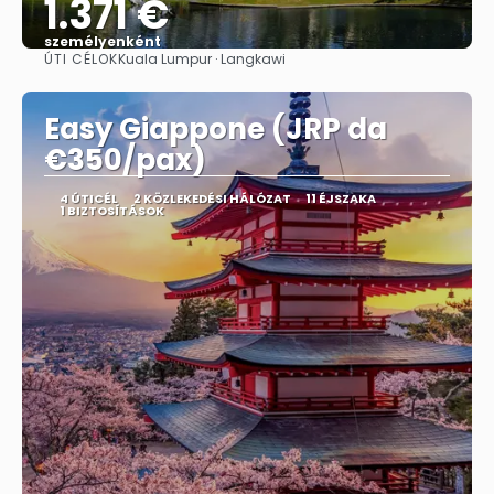
1.371 €
személyenként
ÚTI CÉLOK
Kuala Lumpur · Langkawi
Megnézem
Easy Giappone (JRP da
€350/pax)
4 ÚTICÉL
2 KÖZLEKEDÉSI HÁLÓZAT
11 ÉJSZAKA
1 BIZTOSÍTÁSOK