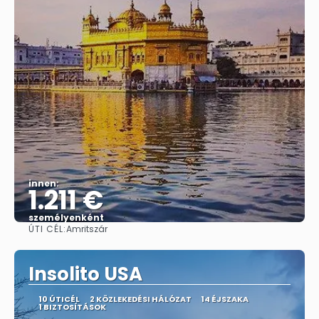
innen:
1.211 €
személyenként
ÚTI CÉL:
Amritszár
Megnézem
Insolito USA
10 ÚTICÉL
2 KÖZLEKEDÉSI HÁLÓZAT
14 ÉJSZAKA
1 BIZTOSÍTÁSOK