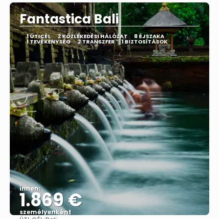
Fantastica Bali
1 ÚTICÉL
2 KÖZLEKEDÉSI HÁLÓZAT
8 ÉJSZAKA
1 TEVÉKENYSÉG
2 TRANSZFER
1 BIZTOSÍTÁSOK
innen:
1.869 €
személyenként