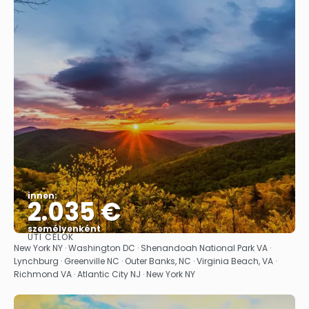
innen:
2.035 €
személyenként
ÚTI CÉLOK
Megnézem
New York NY · Washington DC · Shenandoah National Park VA ·
Lynchburg · Greenville NC · Outer Banks, NC · Virginia Beach, VA ·
Richmond VA · Atlantic City NJ · New York NY