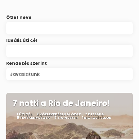
Ötlet neve
Ideális úti cél
Rendezés szerint
Javaslatunk
7 notti a Rio de Janeiro!
1 ÚTICÉL
2 KÖZLEKEDÉSI HÁLÓZAT
7 ÉJSZAKA
5 TEVÉKENYSÉGEK
2 TRANSZFER
1 BIZTOSÍTÁSOK