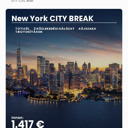
ÚTI CÉL:
Bali
Megnézem
New York CITY BREAK
1 ÚTICÉL
2 KÖZLEKEDÉSI HÁLÓZAT
4 ÉJSZAKA
1 BIZTOSÍTÁSOK
innen:
1.417 €