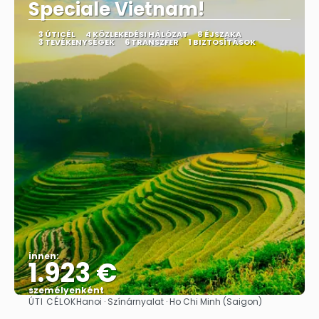
Speciale Vietnam!
3 ÚTICÉL
4 KÖZLEKEDÉSI HÁLÓZAT
8 ÉJSZAKA
3 TEVÉKENYSÉGEK
6 TRANSZFER
1 BIZTOSÍTÁSOK
innen:
1.923 €
személyenként
ÚTI CÉLOK
Hanoi · Színárnyalat · Ho Chi Minh (Saigon)
Megnézem