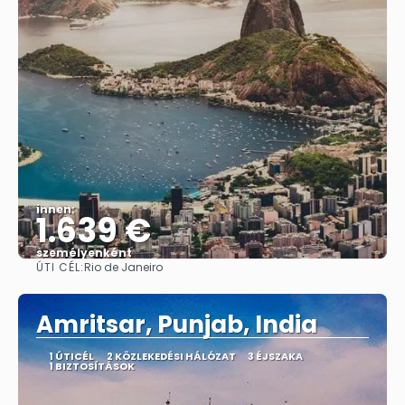
innen:
1.639 €
személyenként
ÚTI CÉL:
Rio de Janeiro
Megnézem
Amritsar, Punjab, India
1 ÚTICÉL
2 KÖZLEKEDÉSI HÁLÓZAT
3 ÉJSZAKA
1 BIZTOSÍTÁSOK