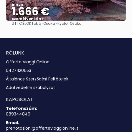
innen:
1.666 €
személyenként
ÚTI CÉLOK
Tokió · Osaka · Kyoto · Osaka
Megnézem
RÓLUNK
Offerte Viaggi Online
04271120653
Általános Szerződési Feltételek
Adatvédelmi szabályzat
KAPCSOLAT
Telefonszám:
089344849
Email:
prenotazioni@offerteviaggionline.it