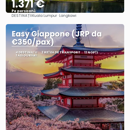
1.371 €
Pe persoană
DESTINAȚII
Kuala Lumpur · Langkawi
Vedea
Easy Giappone (JRP da
€350/pax)
4 DESTINAŢII
2 REȚEA DE TRANSPORT
11 NOPȚI
1 ASIGURĂRI