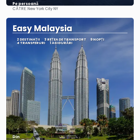
Pe persoană
CĂTRE:
New York City NY
Vedea
Easy Malaysia
2 DESTINAŢII
3 REȚEA DE TRANSPORT
9 NOPȚI
4 TRANSFERURI
1 ASIGURĂRI
Din