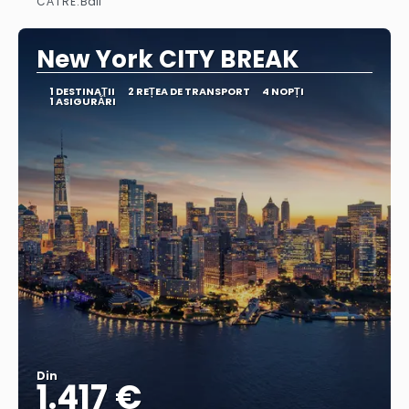
CĂTRE:
Bali
Vedea
New York CITY BREAK
1 DESTINAŢII
2 REȚEA DE TRANSPORT
4 NOPȚI
1 ASIGURĂRI
Din
1.417 €