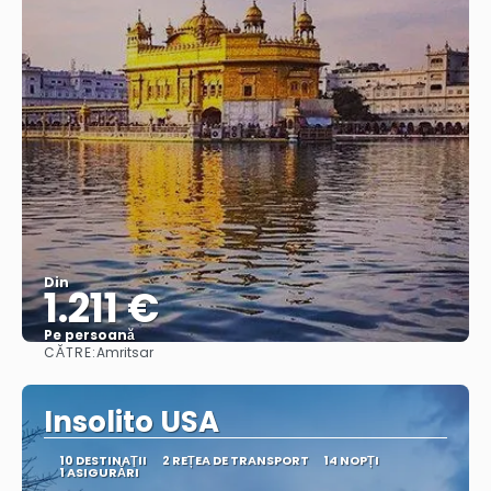
Din
1.211 €
Pe persoană
CĂTRE:
Amritsar
Vedea
Insolito USA
10 DESTINAŢII
2 REȚEA DE TRANSPORT
14 NOPȚI
1 ASIGURĂRI