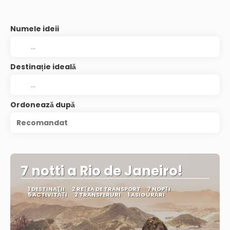
Numele ideii
Destinație ideală
Ordonează după
Recomandat
7 notti a Rio de Janeiro!
1 DESTINAŢII
2 REȚEA DE TRANSPORT
7 NOPȚI
5 ACTIVITĂȚI
2 TRANSFERURI
1 ASIGURĂRI