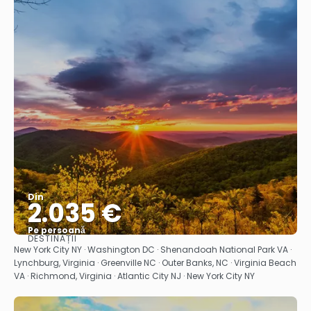
Din
2.035 €
Pe persoană
DESTINAȚII
Vedea
New York City NY · Washington DC · Shenandoah National Park VA ·
Lynchburg, Virginia · Greenville NC · Outer Banks, NC · Virginia Beach
VA · Richmond, Virginia · Atlantic City NJ · New York City NY