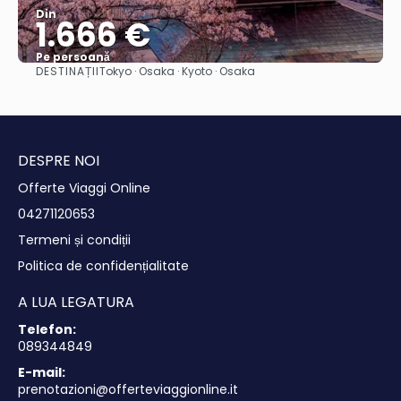
Din
1.666 €
Pe persoană
DESTINAȚII
Tokyo · Osaka · Kyoto · Osaka
Vedea
DESPRE NOI
Offerte Viaggi Online
04271120653
Termeni și condiții
Politica de confidențialitate
A LUA LEGATURA
Telefon:
089344849
E-mail:
prenotazioni@offerteviaggionline.it