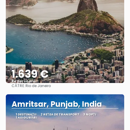
Din
1.639 €
Pe persoană
CĂTRE:
Rio de Janeiro
Vedea
Amritsar, Punjab, India
1 DESTINAŢII
2 REȚEA DE TRANSPORT
3 NOPȚI
1 ASIGURĂRI