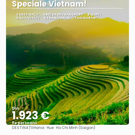
Speciale Vietnam!
3 DESTINAŢII
4 REȚEA DE TRANSPORT
8 NOPȚI
3 ACTIVITĂȚI
6 TRANSFERURI
1 ASIGURĂRI
Din
1.923 €
Pe persoană
DESTINAȚII
Hanoi · Hue · Ho Chi Minh (Saigon)
Vedea