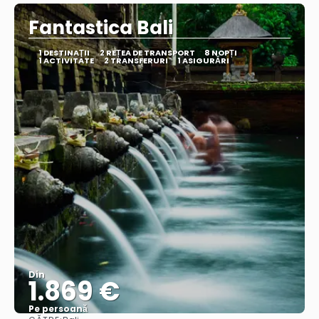
Fantastica Bali
1 DESTINAŢII
2 REȚEA DE TRANSPORT
8 NOPȚI
1 ACTIVITATE
2 TRANSFERURI
1 ASIGURĂRI
Din
1.869 €
Pe persoană