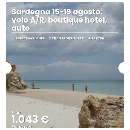
Sardegna 15-19 agosto:
volo A/R, boutique hotel,
auto
1 DESTINATIONER
2 TRANSPORTNÄTET
4 NÄTTER
Från
1.043 €
Per person