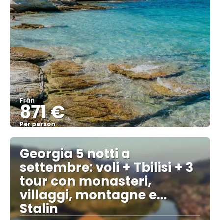
Från
871 €
Per person
Se
Georgia 5 notti a
settembre: voli + Tbilisi + 3
tour con monasteri,
villaggi, montagne e...
Stalin