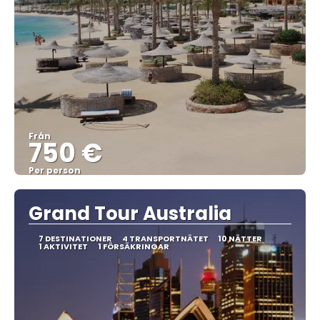
Från
750 €
Per person
Se
Grand Tour Australia
7 DESTINATIONER
4 TRANSPORTNÄTET
10 NÄTTER
1 AKTIVITET
1 FÖRSÄKRINGAR