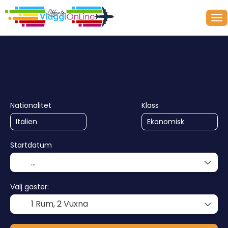
+
Kryssningar
Multidestination
Transport + boende
Nationalitet
Klass
Startdatum
Välj gäster:
1 Rum,
2 Vuxna