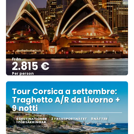
Från
2.815 €
Per person
Se
Tour Corsica a settembre:
Traghetto A/R da Livorno +
9 notti
6 DESTINATIONER
2 TRANSPORTNÄTET
9 NÄTTER
1 FÖRSÄKRINGAR