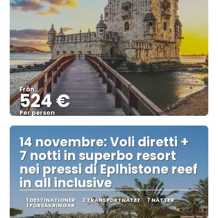
Från
524 €
Per person
Se
14 novembre: Voli diretti +
7 notti in superbo resort
nei pressi di Eplhistone reef
in all inclusive
1 DESTINATIONER
2 TRANSPORTNÄTET
7 NÄTTER
1 FÖRSÄKRINGAR