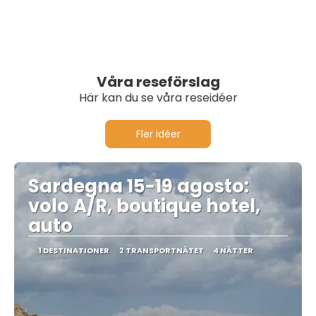
Våra reseförslag
Här kan du se våra reseidéer
Fler idéer
Sardegna 15-19 agosto:
volo A/R, boutique hotel,
auto
1 DESTINATIONER
2 TRANSPORTNÄTET
4 NÄTTER