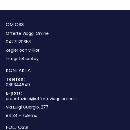
Se
OM OSS
Offerte Viaggi Online
04271120653
Regler och villkor
Integritetspolicy
KONTAKTA
Telefon:
089344849
E-post:
prenotazioni@offerteviaggionline.it
Via Luigi Guergio, 277
84134 - Salerno
FÖLJ OSS!