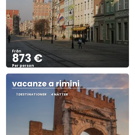
Från
873 €
Per person
Se
vacanze a rimini
1 DESTINATIONER
4 NÄTTER