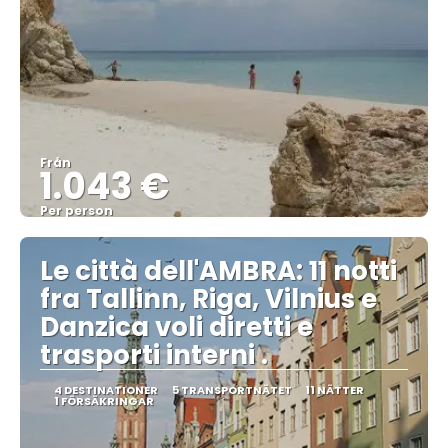
Från
1.043 €
Per person
Se
Le città dell'AMBRA: 11 notti
fra Tallinn, Riga, Vilnius e
Danzica voli diretti e
trasporti interni .
4 DESTINATIONER
5 TRANSPORTNÄTET
11 NÄTTER
1 FÖRSÄKRINGAR