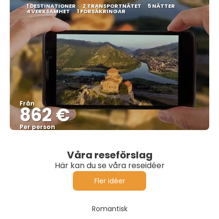
1 DESTINATIONER
2 TRANSPORTNÄTET
5 NÄTTER
4 VERKSAMHET
1 FÖRSÄKRINGAR
Från
862 €
Per person
Se
Våra reseförslag
Här kan du se våra reseidéer
Fler idéer
Romantisk