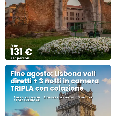
Från
131 €
Per person
Se
Fine agosto: Lisbona voli
diretti + 3 notti in camera
TRIPLA con colazione
1 DESTINATIONER
2 TRANSPORTNÄTET
3 NÄTTER
1 FÖRSÄKRINGAR