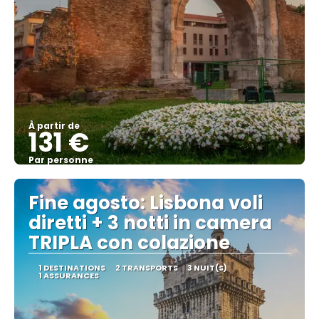
À partir de
131 €
Par personne
Afficher
Fine agosto: Lisbona voli
diretti + 3 notti in camera
TRIPLA con colazione
1 DESTINATIONS
2 TRANSPORTS
3 NUIT(S)
1 ASSURANCES