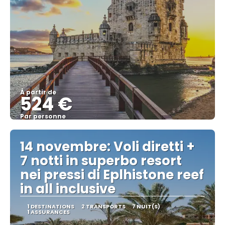
À partir de
524 €
Par personne
Afficher
14 novembre: Voli diretti +
7 notti in superbo resort
nei pressi di Eplhistone reef
in all inclusive
1 DESTINATIONS
2 TRANSPORTS
7 NUIT(S)
1 ASSURANCES