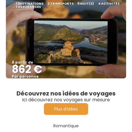
1 DESTINATIONS
2 TRANSPORTS
5 NUIT(S)
4 ACTIVITÉS
1 ASSURANCES
À partir de
862 €
Par personne
Afficher
Découvrez nos idées de voyages
Ici découvrez nos voyages sur mesure
Plus d’idées
Romantique