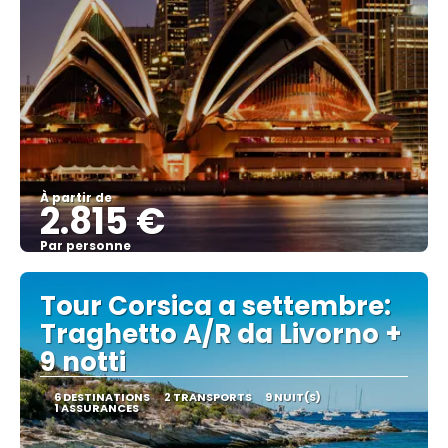
À partir de
2.815 €
Par personne
Afficher
Tour Corsica a settembre:
Traghetto A/R da Livorno +
9 notti
6 DESTINATIONS
2 TRANSPORTS
9 NUIT(S)
1 ASSURANCES