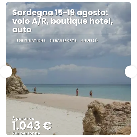
Sardegna 15-19 agosto:
volo A/R, boutique hotel,
auto
1 DESTINATIONS
2 TRANSPORTS
4 NUIT(S)
À partir de
1.043 €
Par personne