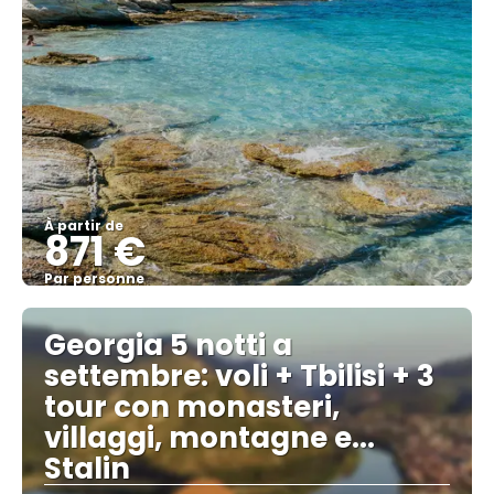
À partir de
871 €
Par personne
Afficher
Georgia 5 notti a
settembre: voli + Tbilisi + 3
tour con monasteri,
villaggi, montagne e...
Stalin