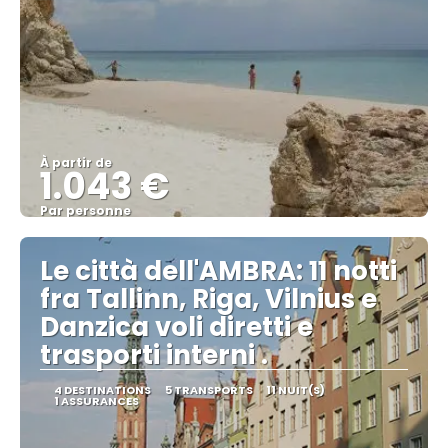
À partir de
1.043 €
Par personne
Afficher
Le città dell'AMBRA: 11 notti
fra Tallinn, Riga, Vilnius e
Danzica voli diretti e
trasporti interni .
4 DESTINATIONS
5 TRANSPORTS
11 NUIT(S)
1 ASSURANCES