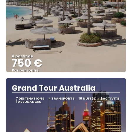
À partir de
750 €
Par personne
Afficher
Grand Tour Australia
7 DESTINATIONS
4 TRANSPORTS
10 NUIT(S)
1 ACTIVITÉ
1 ASSURANCES