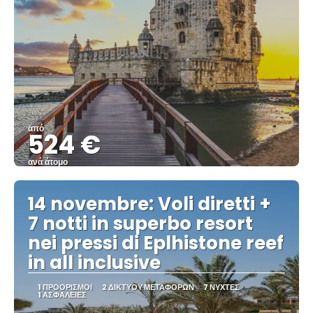
από
524 €
ανά άτομο
Βλέπω
14 novembre: Voli diretti +
7 notti in superbo resort
nei pressi di Eplhistone reef
in all inclusive
1 ΠΡΟΟΡΙΣΜΟΊ
2 ΔΙΚΤΎΟΥ ΜΕΤΑΦΟΡΏΝ
7 ΝΎΧΤΕΣ
1 ΑΣΦΆΛΕΙΕΣ