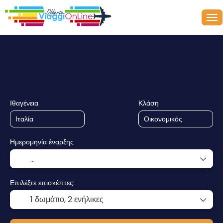
+
Κρουαζιέρες
Πολλαπλοί Προορισμοί
Μεταφορά + Διαμο
Ιθαγένεια
Κλάση
Ημερομηνία έναρξης
Επιλέξτε επισκέπτες:
1 δωμάτιο,
2 ενήλικες