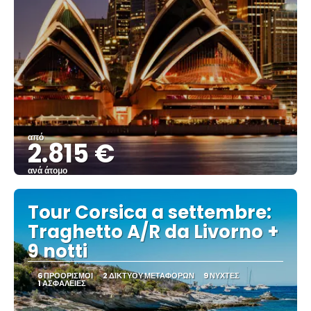
από
2.815 €
ανά άτομο
Βλέπω
Tour Corsica a settembre:
Traghetto A/R da Livorno +
9 notti
6 ΠΡΟΟΡΙΣΜΟΊ
2 ΔΙΚΤΎΟΥ ΜΕΤΑΦΟΡΏΝ
9 ΝΎΧΤΕΣ
1 ΑΣΦΆΛΕΙΕΣ