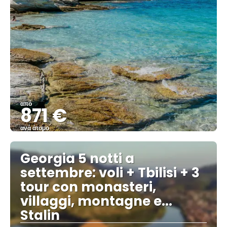
από
871 €
ανά άτομο
Βλέπω
Georgia 5 notti a
settembre: voli + Tbilisi + 3
tour con monasteri,
villaggi, montagne e...
Stalin