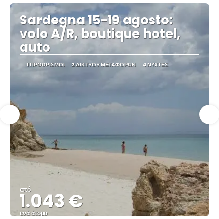
Sardegna 15-19 agosto:
volo A/R, boutique hotel,
auto
1 ΠΡΟΟΡΙΣΜΟΊ
2 ΔΙΚΤΎΟΥ ΜΕΤΑΦΟΡΏΝ
4 ΝΎΧΤΕΣ
από
1.043 €
ανά άτομο