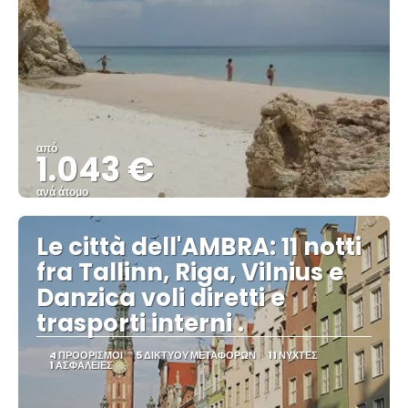
από
1.043 €
ανά άτομο
Βλέπω
Le città dell'AMBRA: 11 notti
fra Tallinn, Riga, Vilnius e
Danzica voli diretti e
trasporti interni .
4 ΠΡΟΟΡΙΣΜΟΊ
5 ΔΙΚΤΎΟΥ ΜΕΤΑΦΟΡΏΝ
11 ΝΎΧΤΕΣ
1 ΑΣΦΆΛΕΙΕΣ