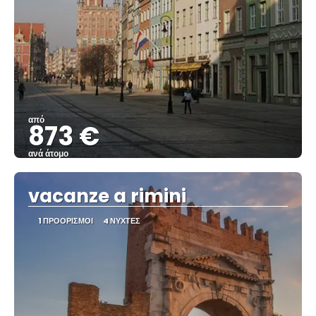
από
873 €
ανά άτομο
Βλέπω
vacanze a rimini
1 ΠΡΟΟΡΙΣΜΟΊ
4 ΝΎΧΤΕΣ