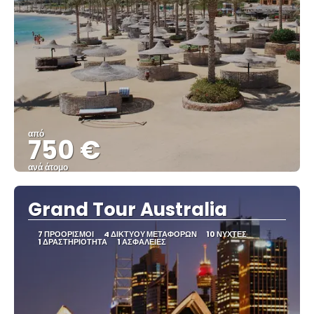
από
750 €
ανά άτομο
Βλέπω
Grand Tour Australia
7 ΠΡΟΟΡΙΣΜΟΊ
4 ΔΙΚΤΎΟΥ ΜΕΤΑΦΟΡΏΝ
10 ΝΎΧΤΕΣ
1 ΔΡΑΣΤΗΡΙΌΤΗΤΑ
1 ΑΣΦΆΛΕΙΕΣ