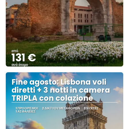
από
131 €
ανά άτομο
Βλέπω
Fine agosto: Lisbona voli
diretti + 3 notti in camera
TRIPLA con colazione
1 ΠΡΟΟΡΙΣΜΟΊ
2 ΔΙΚΤΎΟΥ ΜΕΤΑΦΟΡΏΝ
3 ΝΎΧΤΕΣ
1 ΑΣΦΆΛΕΙΕΣ