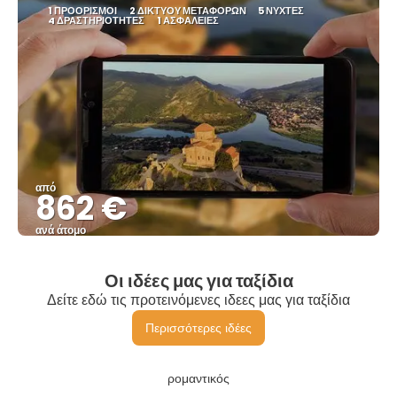
1 ΠΡΟΟΡΙΣΜΟΊ
2 ΔΙΚΤΎΟΥ ΜΕΤΑΦΟΡΏΝ
5 ΝΎΧΤΕΣ
4 ΔΡΑΣΤΗΡΙΌΤΗΤΕΣ
1 ΑΣΦΆΛΕΙΕΣ
από
862 €
ανά άτομο
Βλέπω
Οι ιδέες μας για ταξίδια
Δείτε εδώ τις προτεινόμενες ιδεες μας για ταξίδια
Περισσότερες ιδέες
ρομαντικός