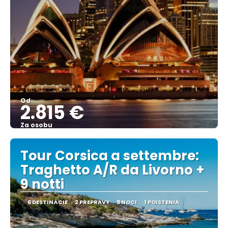
Od
2.815 €
Za osobu
Pozrieť sa
Tour Corsica a settembre:
Traghetto A/R da Livorno +
9 notti
6 DESTINÁCIE
2 PREPRAVY
9 NOCI
1 POISTENIA