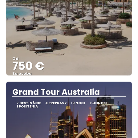
Od
750 €
Za osobu
Pozrieť sa
Grand Tour Australia
7 DESTINÁCIE
4 PREPRAVY
10 NOCI
1 ČINNOSŤ
1 POISTENIA