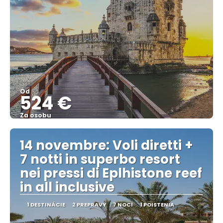
Od
524 €
Za osobu
Pozrieť sa
14 novembre: Voli diretti +
7 notti in superbo resort
nei pressi di Eplhistone reef
in all inclusive
1 DESTINÁCIE
2 PREPRAVY
7 NOCI
1 POISTENIA