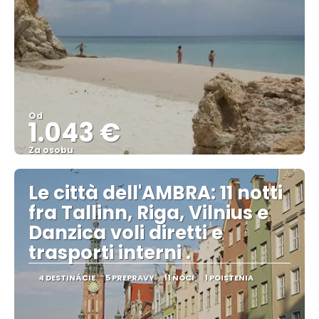
Od
1.043 €
Za osobu
Pozrieť sa
Le città dell'AMBRA: 11 notti
fra Tallinn, Riga, Vilnius e
Danzica voli diretti e
trasporti interni .
4 DESTINÁCIE
5 PREPRAVY
11 NOCI
1 POISTENIA