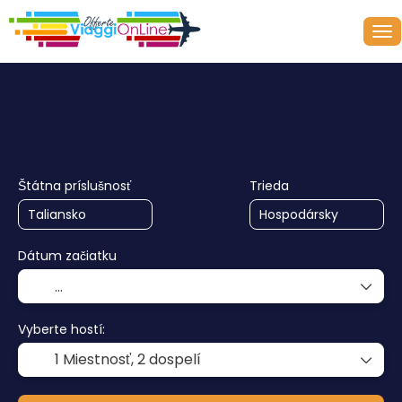
+
Plavba
Multidestrácia
U
Doprava + ubytovanie
Štátna príslušnosť
Trieda
Dátum začiatku
Vyberte hostí:
1 Miestnosť,
2 dospelí