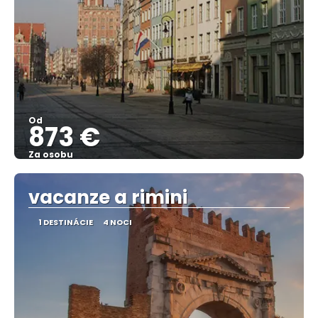
Od
873 €
Za osobu
Pozrieť sa
vacanze a rimini
1 DESTINÁCIE
4 NOCI