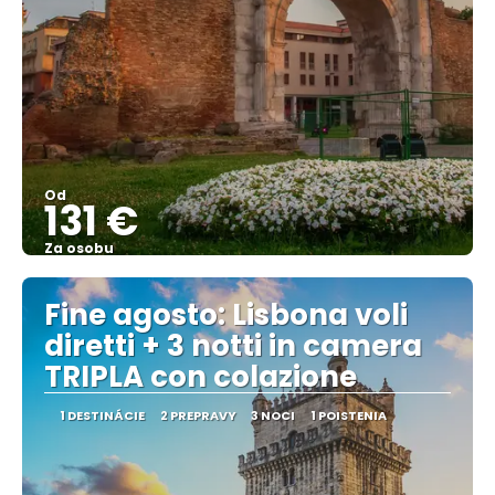
Od
131 €
Za osobu
Pozrieť sa
Fine agosto: Lisbona voli
diretti + 3 notti in camera
TRIPLA con colazione
1 DESTINÁCIE
2 PREPRAVY
3 NOCI
1 POISTENIA