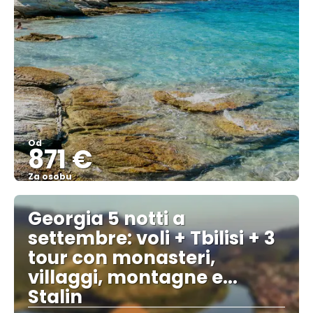
Od
871 €
Za osobu
Pozrieť sa
Georgia 5 notti a
settembre: voli + Tbilisi + 3
tour con monasteri,
villaggi, montagne e...
Stalin