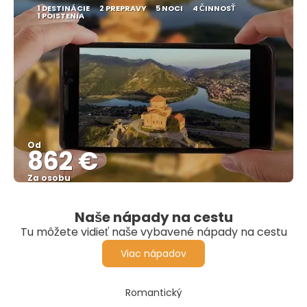
1 DESTINÁCIE
2 PREPRAVY
5 NOCI
4 ČINNOSŤ
1 POISTENIA
Od
862 €
Za osobu
Pozrieť sa
Naše nápady na cestu
Tu môžete vidieť naše vybavené nápady na cestu
Viac nápadov
Romantický