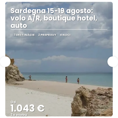
Sardegna 15-19 agosto:
volo A/R, boutique hotel,
auto
1 DESTINÁCIE
2 PREPRAVY
4 NOCI
Od
1.043 €
Za osobu