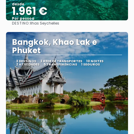
desde
1.961 €
Por pessoa
DESTINO:
Ilhas Seychelles
Vejo
Bangkok, Khao Lak e
Phuket
3 DESTINOS
3 REDE DE TRANSPORTES
10 NOITES
2 ATIVIDADES
5 TRANSFERÊNCIAS
1 SEGUROS