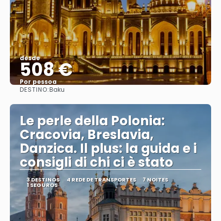
desde
508 €
Por pessoa
DESTINO:
Baku
Vejo
Le perle della Polonia:
Cracovia, Breslavia,
Danzica. Il plus: la guida e i
consigli di chi ci è stato
3 DESTINOS
4 REDE DE TRANSPORTES
7 NOITES
1 SEGUROS