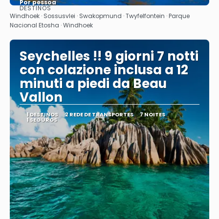
Por pessoa
DESTINOS
Vejo
Windhoek · Sossusvlei · Swakopmund · Twyfelfontein · Parque
Nacional Etosha · Windhoek
Seychelles !! 9 giorni 7 notti
con colazione inclusa a 12
minuti a piedi da Beau
Vallon
1 DESTINOS
2 REDE DE TRANSPORTES
7 NOITES
1 SEGUROS