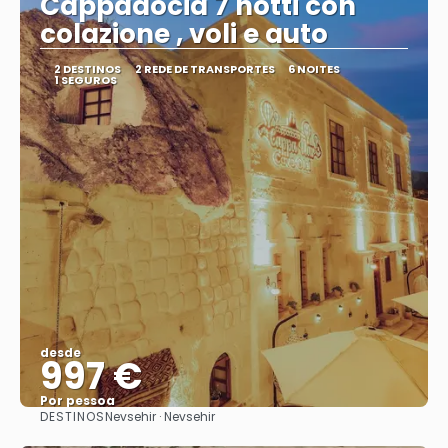
Cappadocia 7 notti con
colazione , voli e auto
2 DESTINOS
2 REDE DE TRANSPORTES
6 NOITES
1 SEGUROS
desde
997 €
Por pessoa
DESTINOS
Nevsehir · Nevsehir
Vejo