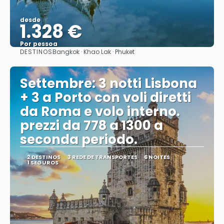
desde
1.328 €
Por pessoa
DESTINOS
Bangkok · Khao Lak · Phuket
Vejo
Settembre: 3 notti Lisbona
+ 3 a Porto con voli diretti
da Roma e volo interno.
prezzi da 778 a 1300 a
seconda periodo.
2 DESTINOS
3 REDE DE TRANSPORTES
6 NOITES
1 SEGUROS