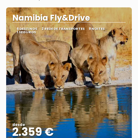
Vejo
Namibia Fly&Drive
6 DESTINOS
2 REDE DE TRANSPORTES
9 NOITES
1 SEGUROS
desde
2.359 €