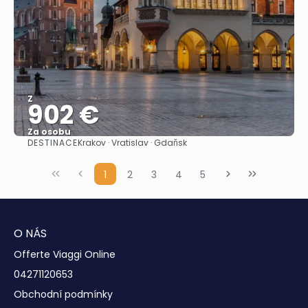
Z
902 €
Za osobu
DESTINACE
Krakov · Vratislav · Gdaňsk
Zobrazit
1
2
3
4
5
O NÁS
Offerte Viaggi Online
04271120653
Obchodní podmínky