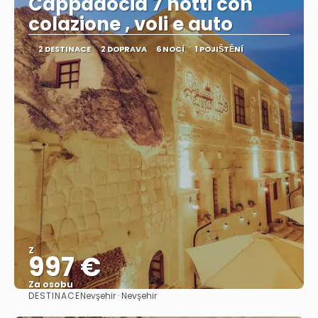
Cappadocia 7 notti con
colazione , voli e auto
2 DESTINACE
2 DOPRAVA
6 NOCÍ
1 POJIŠTĚNÍ
Z
997 €
Za osobu
DESTINACE
Nevşehir · Nevşehir
Zobrazit