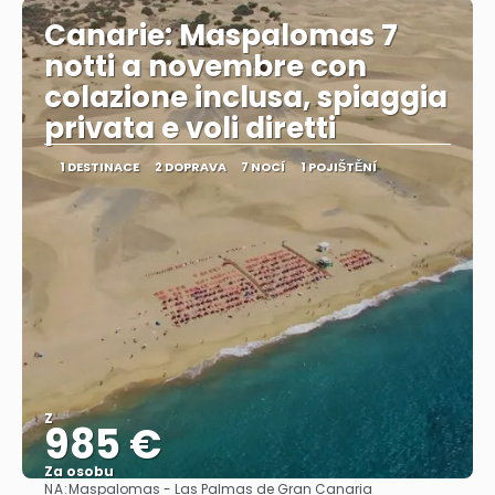
Canarie: Maspalomas 7
notti a novembre con
colazione inclusa, spiaggia
privata e voli diretti
1 DESTINACE
2 DOPRAVA
7 NOCÍ
1 POJIŠTĚNÍ
Z
985 €
Za osobu
NA:
Maspalomas - Las Palmas de Gran Canaria