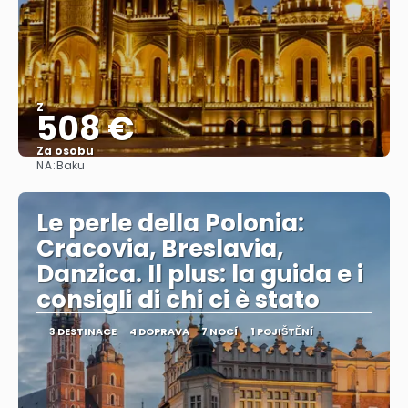
Z
508 €
Za osobu
NA:
Baku
Zobrazit
Le perle della Polonia:
Cracovia, Breslavia,
Danzica. Il plus: la guida e i
consigli di chi ci è stato
3 DESTINACE
4 DOPRAVA
7 NOCÍ
1 POJIŠTĚNÍ