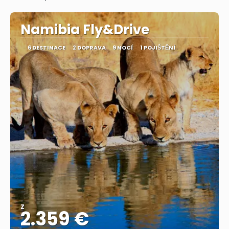
Zobrazit
Namibia Fly&Drive
6 DESTINACE
2 DOPRAVA
9 NOCÍ
1 POJIŠTĚNÍ
Z
2.359 €