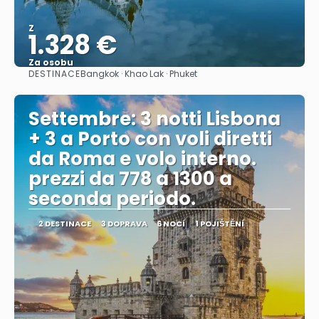
Z
1.328 €
Za osobu
DESTINACE
Bangkok · Khao Lak · Phuket
Zobrazit
Settembre: 3 notti Lisbona
+ 3 a Porto con voli diretti
da Roma e volo interno.
prezzi da 778 a 1300 a
seconda periodo.
2 DESTINACE
3 DOPRAVA
6 NOCÍ
1 POJIŠTĚNÍ