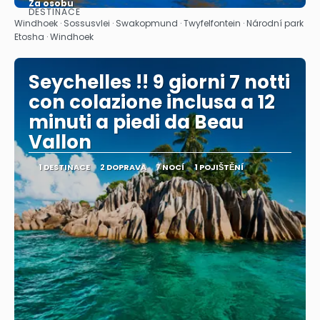
Za osobu
DESTINACE
Zobrazit
Windhoek · Sossusvlei · Swakopmund · Twyfelfontein · Národní park
Etosha · Windhoek
Seychelles !! 9 giorni 7 notti
con colazione inclusa a 12
minuti a piedi da Beau
Vallon
1 DESTINACE
2 DOPRAVA
7 NOCÍ
1 POJIŠTĚNÍ