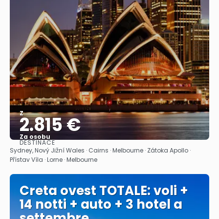
Z
2.815 €
Za osobu
DESTINACE
Zobrazit
Sydney, Nový Jižní Wales · Cairns · Melbourne · Zátoka Apollo ·
Přístav Víla · Lorne · Melbourne
Creta ovest TOTALE: voli +
14 notti + auto + 3 hotel a
settembre