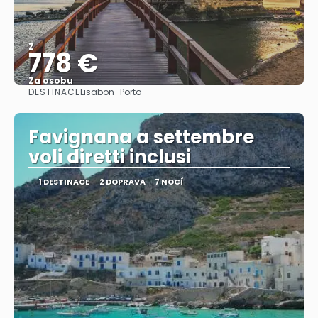
Z
778 €
Za osobu
DESTINACE
Lisabon · Porto
Zobrazit
Favignana a settembre
voli diretti inclusi
1 DESTINACE
2 DOPRAVA
7 NOCÍ