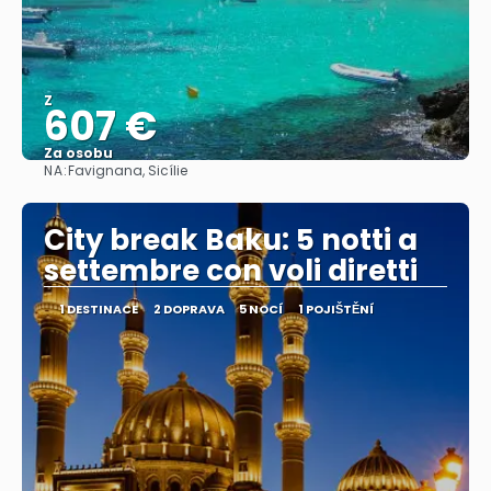
Z
607 €
Za osobu
NA:
Favignana, Sicílie
Zobrazit
City break Baku: 5 notti a
settembre con voli diretti
1 DESTINACE
2 DOPRAVA
5 NOCÍ
1 POJIŠTĚNÍ