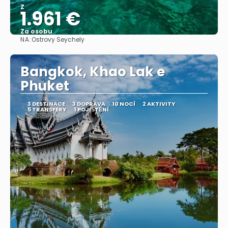
Z
1.961 €
Za osobu
NA:
Ostrovy Seychely
Zobrazit
Bangkok, Khao Lak e
Phuket
3 DESTINACE
3 DOPRAVA
10 NOCÍ
2 AKTIVITY
5 TRANSFERY
1 POJIŠTĚNÍ