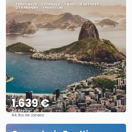
1 DESTINACE
2 DOPRAVA
7 NOCÍ
5 AKTIVITY
2 TRANSFERY
1 POJIŠTĚNÍ
Z
1.639 €
Za osobu
NA:
Rio de Janeiro
Zobrazit