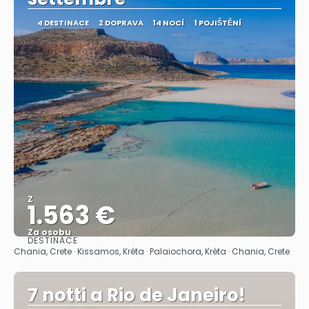
4 DESTINACE
2 DOPRAVA
14 NOCÍ
1 POJIŠTĚNÍ
Z
1.563 €
Za osobu
DESTINACE
Zobrazit
Chania, Crete · Kissamos, Kréta · Palaiochora, Kréta · Chania, Crete
7 notti a Rio de Janeiro!