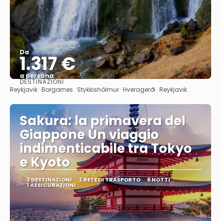
Da
1.317 €
a persona
DESTINAZIONI
Vedere
Reykjavik · Borgarnes · Stykkishólmur · Hveragerði · Reykjavik
Sakura: la primavera del
Giappone Un viaggio
indimenticabile tra Tokyo
e Kyoto
2 DESTINAZIONI
2 RETE DI TRASPORTO
6 NOTTI
1 ASSICURAZIONI