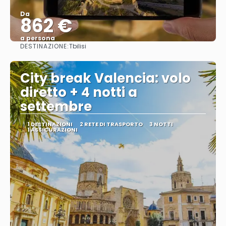
Da
862 €
a persona
DESTINAZIONE:
Tbilisi
Vedere
City break Valencia: volo
diretto + 4 notti a
settembre
1 DESTINAZIONI
2 RETE DI TRASPORTO
3 NOTTI
1 ASSICURAZIONI