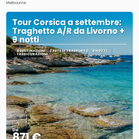
Melbourne
Tour Corsica a settembre:
Traghetto A/R da Livorno +
9 notti
6 DESTINAZIONI
2 RETE DI TRASPORTO
9 NOTTI
1 ASSICURAZIONI
Da
871 €