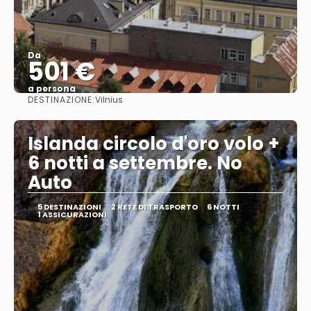
Da
501 €
a persona
DESTINAZIONE:
Vilnius
Vedere
Islanda circolo d'oro volo +
6 notti a settembre. No
Auto
5 DESTINAZIONI
2 RETE DI TRASPORTO
6 NOTTI
1 ASSICURAZIONI