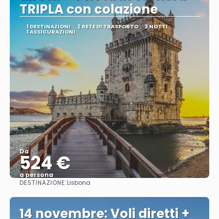
TRIPLA con colazione
1 DESTINAZIONI
2 RETE DI TRASPORTO
3 NOTTI
1 ASSICURAZIONI
Da
524 €
a persona
DESTINAZIONE:
Lisbona
Vedere
14 novembre: Voli diretti +