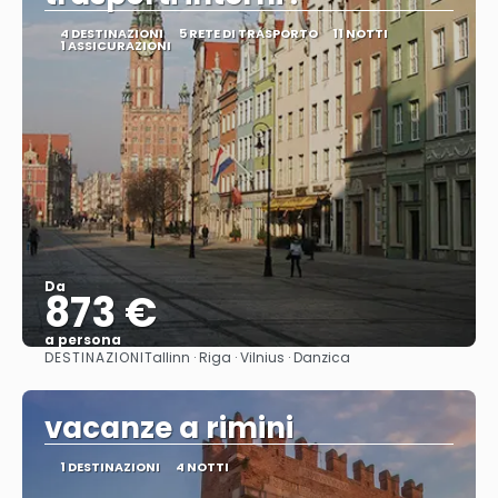
4 DESTINAZIONI
5 RETE DI TRASPORTO
11 NOTTI
1 ASSICURAZIONI
Da
873 €
a persona
DESTINAZIONI
Tallinn · Riga · Vilnius · Danzica
Vedere
vacanze a rimini
1 DESTINAZIONI
4 NOTTI