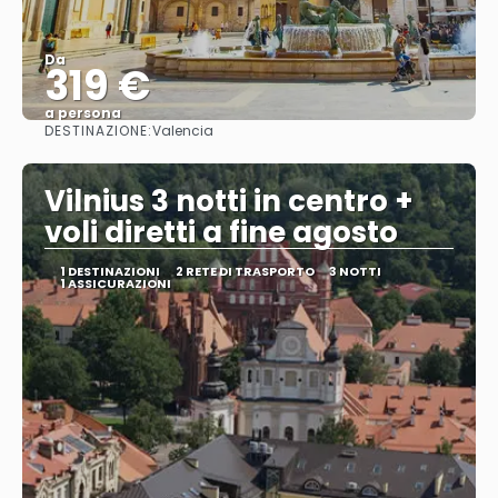
Da
319 €
a persona
DESTINAZIONE:
Valencia
Vedere
Vilnius 3 notti in centro +
voli diretti a fine agosto
1 DESTINAZIONI
2 RETE DI TRASPORTO
3 NOTTI
1 ASSICURAZIONI