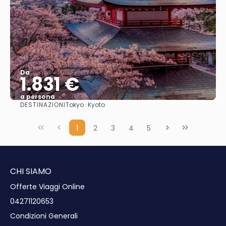
Da
1.831 €
a persona
DESTINAZIONI
Tokyo · Kyoto
Vedere
1
2
3
4
5
CHI SIAMO
Offerte Viaggi Online
04271120653
Condizioni Generali