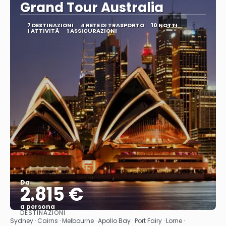
Grand Tour Australia
7 DESTINAZIONI
4 RETE DI TRASPORTO
10 NOTTI
1 ATTIVITÀ
1 ASSICURAZIONI
Da
2.815 €
a persona
DESTINAZIONI
Vedere
Sydney · Cairns · Melbourne · Apollo Bay · Port Fairy · Lorne ·