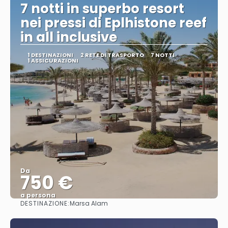
7 notti in superbo resort
nei pressi di Eplhistone reef
in all inclusive
1 DESTINAZIONI
2 RETE DI TRASPORTO
7 NOTTI
1 ASSICURAZIONI
Da
750 €
a persona
DESTINAZIONE:
Marsa Alam
Vedere