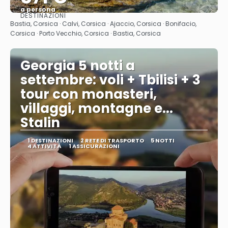
a persona
DESTINAZIONI
Vedere
Bastia, Corsica · Calvi, Corsica · Ajaccio, Corsica · Bonifacio,
Corsica · Porto Vecchio, Corsica · Bastia, Corsica
Georgia 5 notti a
settembre: voli + Tbilisi + 3
tour con monasteri,
villaggi, montagne e...
Stalin
1 DESTINAZIONI
2 RETE DI TRASPORTO
5 NOTTI
4 ATTIVITÀ
1 ASSICURAZIONI