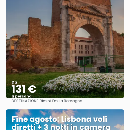
Da
131 €
a persona
DESTINAZIONE:
Rimini, Emilia Romagna
Vedere
Fine agosto: Lisbona voli
diretti + 3 notti in camera