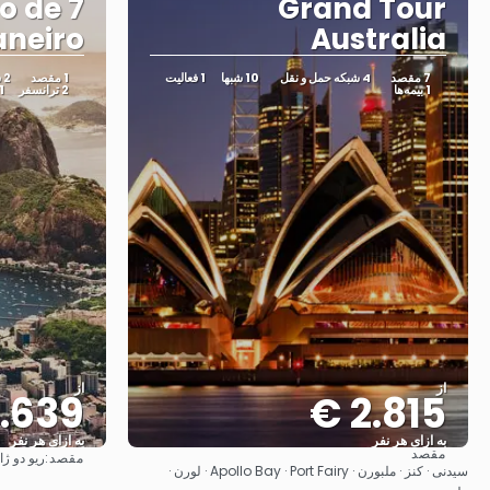
Rio de
Grand Tour
neiro!
Australia
7 مقصد
4 شبکه حمل و نقل
10 شبها
1 فعالیت
1 مقصد
2 شبکه حمل و نقل
1 بیمه‌ها
2 ترانسفر
1 بیمه‌
از
از
.639 €
2.815 €
به ازای هر نفر
به ازای هر نفر
مقصد
مقصد:
ریو دو ژا
مشاهده
سیدنی · کنز · ملبورن · Apollo Bay · Port Fairy · لورن ·