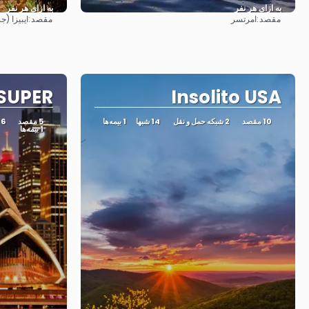
به ازای هر نفر
به ازای هر نفر
مقصد:
مقصد:
امرتسر
ایبیزا (ج
مشاهده
SUPER!
Insolito USA
10 مقصد
2 شبکه حمل و نقل
14 شبها
1 بیمه‌ها
5 مقصد
6 شبکه حمل و نقل
1 بیمه‌ها