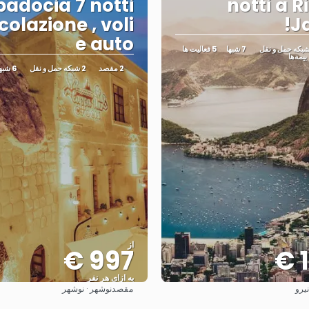
adocia 7 notti
7 notti a 
colazione , voli
Ja
e auto
7 شبها
5 فعالیت ها
ها
2 مقصد
2 شبکه حمل و نقل
6 شبها
از
997 €
1
به ازای هر نفر
مقصد
نیرو
نوشهر · نوشهر
مشاهده
مشاهده