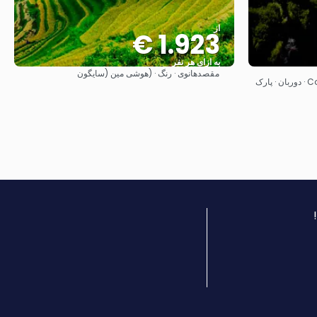
از
1.923 €
به ازای هر نفر
مقصد
هانوی · رنگ · (هوشی مین (سایگون
مشاهده
کیپ تاون · کناسنا · بندر الیزابت · Coffee Bay · دوربان · پارک