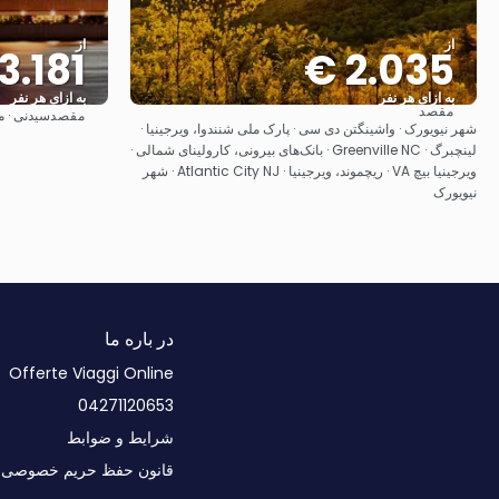
از
از
3.181 €
2.035 €
به ازای هر نفر
به ازای هر نفر
مقصد
مقصد
سیدنی · مل
مشاهده
شهر نیویورک · واشینگتن دی سی · پارک ملی شنندوا، ویرجینیا ·
لینچبرگ · Greenville NC · بانک‌های بیرونی، کارولینای شمالی ·
ویرجینیا بیچ VA · ریچموند، ویرجینیا · Atlantic City NJ · شهر
نیویورک
در باره ما
Offerte Viaggi Online
04271120653
شرایط و ضوابط
قانون حفظ حریم خصوصی