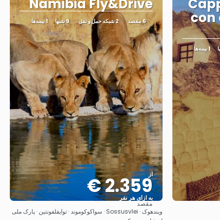
Namibia Fly&Drive
Capp
con 
6 مقصد
2 شبکه حمل و نقل
9 شبها
1 بیمه‌ها
1 بیمه‌ها
از
2.359 €
به ازای هر نفر
مقصد
مشاهده
ویندهوک · Sossusvlei · سواکوکوموند · توایفلفونتین · پارک ملی