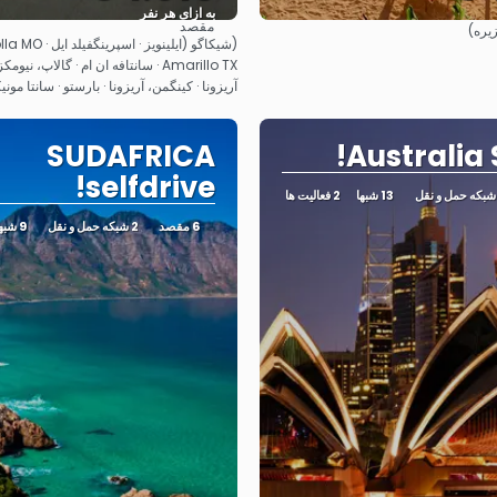
به ازای هر نفر
مقصد
زیره)
مشاهده
مشاهده
Amarillo TX · سانتافه ان ام · گالاپ، 
آریزونا · کینگمن، آریزونا · بارستو · سانتا مونیک
SUDAFRICA
Australia 
selfdrive!
13 شبها
2 فعالیت ها
6 مقصد
2 شبکه حمل و نقل
9 شبها