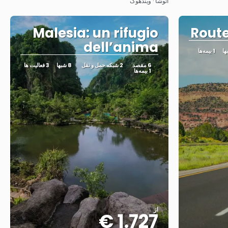
اتوشا · ویندهوک
Malesia: un rifugio
Route
dell’anima
1 بیمه‌ها
6 مقصد
2 شبکه حمل و نقل
8 شبها
3 فعالیت ها
1 بیمه‌ها
از
1.727 €