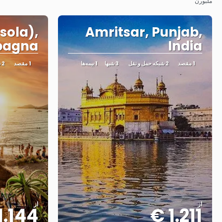
ملبورن
Isola),
Amritsar, Punjab,
pagna
India
1 مقصد
2 شبکه حمل و نقل
3 شبها
1 بیمه‌ها
1 مقصد
2 شبکه حمل و نقل
از
از
1.144 €
1.211 €