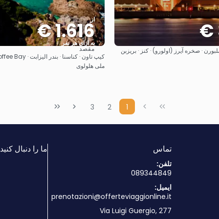
از
1.616 €
به ازای هر نفر
مقصد
بورن · صخره آیرز (اولورو) · کنز · بریزبن
مشاهده
مشاهده
ملی هلولوی
3
2
1
تماس
ما را دنبال کنید!
تلفن:
089344849
ایمیل:
prenotazioni@offerteviaggionline.it
Via Luigi Guergio, 277