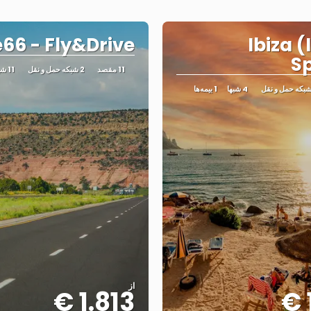
66 - Fly&Drive
Ibiza (
S
11 مقصد
2 شبکه حمل و نقل
11 شبها
4 شبها
1 بیمه‌ها
از
1.813 €