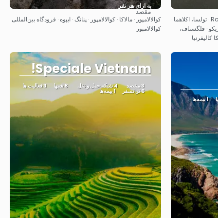
به ازای هر نفر
مقصد
مشاهده
(شیکاگو (ایلینویز · اسپرینگفیلد ایل · Rolla MO · تولسا، اکلاهما ·
کوالالامپور · مالاکا · کوالالامپور · پنانگ · ایپوه · فرودگاه بین‌المللی
نیومکزیکو · فلگستاف،
کوالالامپور
ا کالیفرنیا
Speciale Vietnam!
3 مقصد
4 شبکه حمل و نقل
8 شبها
3 فعالیت ها
6 ترانسفر
1 بیمه‌ها
1 بیمه‌ها