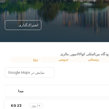
اشتراک‌گذاری
رودگاه بین‌المللی کوالالامپور, مالزی
زمستانی
عروسی
زوج
نمایش در Google Maps
مبدا
23 KG
+۱ روز