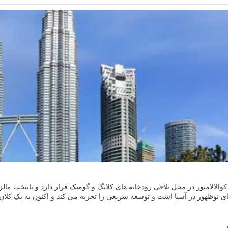
کوالالامپور در محل تلاقی رودخانه های کلانگ و گومبک قرار دارد و پایتخت ما
هری متضاد، ترکیبی از جذابیت مدرن، جهانی و دنیای قدیم است. ساختمان‌های قدیم
ا ترکیب می‌شوند. برج‌های دوقلوی پتروناس، یکی از بلندترین ساختمان‌های 