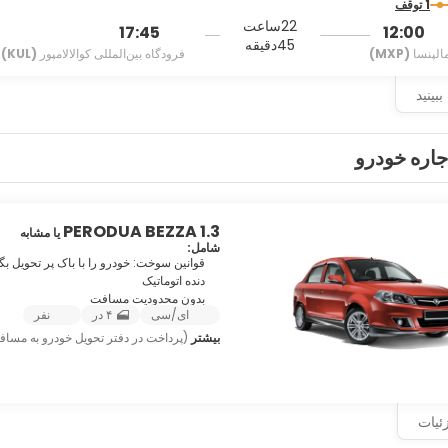
1 توقف
22ساعت
17:45
12:00
45دقیقه
الپنسا
(MXP)
فرودگاه بین‌المللی کوالالامپور
(KUL)
بینید
جاره خودرو
PERODUA BEZZA 1.3
یا مشابه
شامل:
قوانین سوخت: خودرو را با باک پر تحویل بگی
دنده اتوماتیک
بدون محدودیت مسافت
ای/سی
۴ در
نفر
بیشتر
(پرداخت در دفتر تحویل خودرو به مساف
ئیات