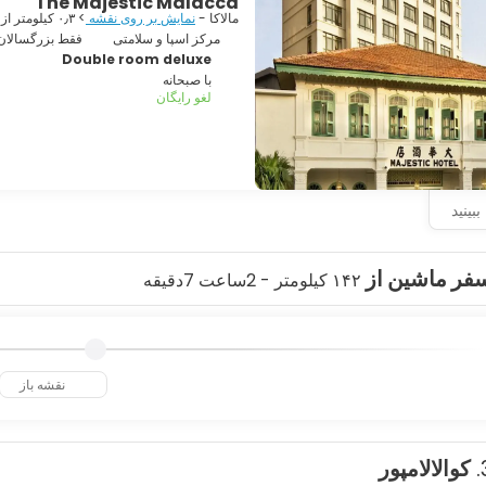
The Majestic Malacca
مالاکا -
نمایش بر روی نقشه
> ۰٫۳ کیلومتر از مرکز
مرکز اسپا و سلامتی
فقط بزرگسالان
اکا از زاویه‌ای متفاوت، هنگام غروب آفتاب سوار یک قایق تفریحی رودخانه‌ای شو
Double room deluxe
اشا کنید. برای دیدن خانه‌های چوبی روی پایه‌های چوبی که در میان شهر مدر
با صبحانه
لغو رایگان
 چه مجذوب تاریخ، غذا یا عکاسی باشید، ملاکا ترکیبی جذاب از قدیم و جدید را ا
بینید
فر ماشین از
۱۴۲ کیلومتر - 2ساعت 7دقیقه
نقشه باز
کوالالامپور