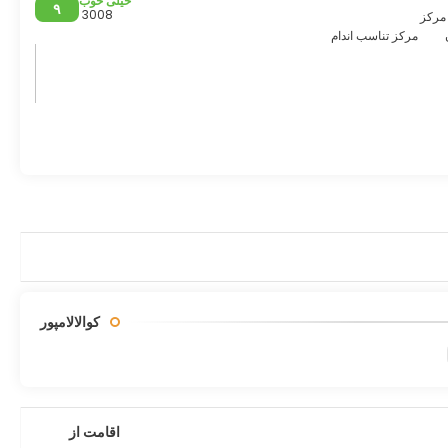
خیلی خوب
۹
3008
مرکز تناسب اندام
ید و خانه‌های مغازه، پل‌ها و هنرهای خیابانی را که در نور کم
ن حفظ شده‌اند، به کامپونگ مورتن، یک روستای سنتی مالایی، در نزدیکی
رائه می‌دهد که کاوش آرام و بدون عجله را ارج می‌نهد.
کوالالامپور
اقامت از