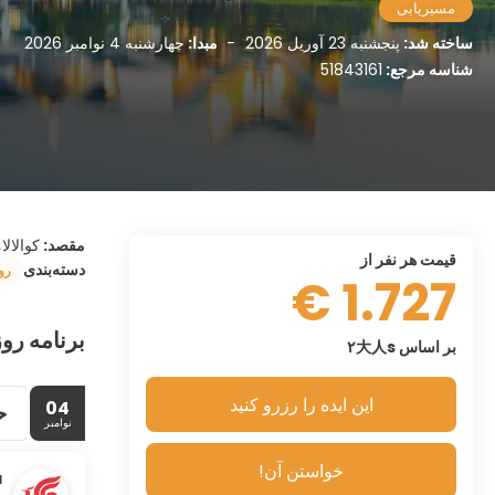
مسیریابی
ساخته شد:
پنجشنبه 23 آوریل 2026
-
مبدا:
چهارشنبه 4 نوامبر 2026
شناسه مرجع:
51843161
مقصد:
کوالالا
قیمت هر نفر از
دسته‌بندی
رو
1.727 €
برنامه روز
بر اساس ۲大人s
این ایده را رزرو کنید
04
ح
نوامبر
خواستن آن!
a