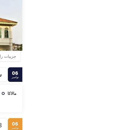
برای تجربه مل
می‌درخشند، تم
آن، سفر کنید.
جزییات را ب
06
س
نوامبر
مالاکا
06
3.
نوامبر