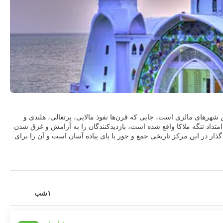
ن شهرهای مالزی است، جایی که قرن‌ها نفوذ مالایی، پرتغالی، هلندی و
امتداد تنگه ملاکا واقع شده است، بازدیدکنندگان را به آرامش و غرق شدن
ذار در این مرکز تاریخی جمع و جور با پای پیاده آسان است و آن را برای
ی مسیح، شهر قدیمی را در خود جای داده‌اند. از تپه سنت پاول بالا بروید
ه سمت فاموسا، بقایای یک قلعه پرتغالی قرن شانزدهمی، ادامه دهید. با
نقاشی‌های دیواری پر جنب و جوش و خانه‌های سنتی بابا-نیونیا (پراناکان)
۱شب
وفته برنجی مرغ، ساتای چلوپ (سیخ‌های کباب که در قابلمه مشترک سس
. عصرها، بازار شبانه جونکر واک (جمعه تا یکشنبه) با غرفه‌های غذای