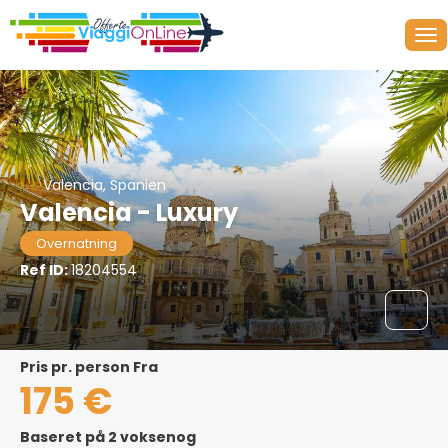
Valencia, Spanien
Valencia - Luxury
Overnatning
Ref ID:
18204554
pris pr. person Fra
175 €
Baseret på 2 voksenog