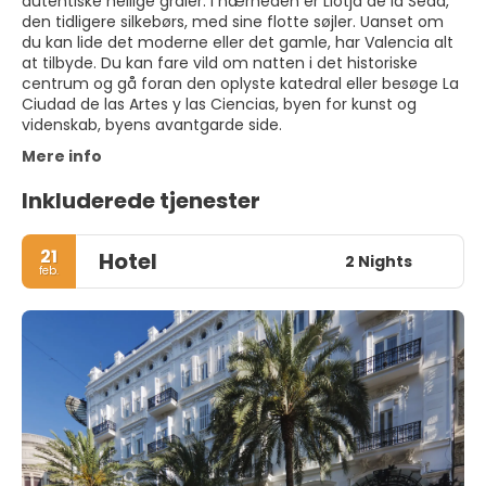
autentiske hellige graler. I nærheden er Llotja de la Seda,
den tidligere silkebørs, med sine flotte søjler. Uanset om
du kan lide det moderne eller det gamle, har Valencia alt
at tilbyde. Du kan fare vild om natten i det historiske
centrum og gå foran den oplyste katedral eller besøge La
Ciudad de las Artes y las Ciencias, byen for kunst og
videnskab, byens avantgarde side.
Mere info
Inkluderede tjenester
21
Hotel
2 Nights
feb.