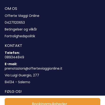
OM OS
Offerte Viaggi Online
04271120653
Betingelser og vilkår
Fortrolighedspolitik
KONTAKT
Telefon:
089344849
E-mail:
prenotazioni@offerteviaggionline.it
Via Luigi Guergio, 277
84134 - Salerno
FØLG OS!
Bookingmuligheder