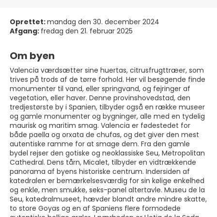
Oprettet:
mandag den 30. december 2024
Afgang:
fredag den 21. februar 2025
Om byen
Valencia værdsætter sine huertas, citrusfrugttræer, som
trives på trods af de tørre forhold. Her vil besøgende finde
monumenter til vand, eller springvand, og fejringer af
vegetation, eller haver. Denne provinshovedstad, den
tredjestørste by i Spanien, tilbyder også en række museer
og gamle monumenter og bygninger, alle med en tydelig
maurisk og maritim smag. Valencia er fødestedet for
både paella og orxata de chufas, og det giver den mest
autentiske ramme for at smage dem. Fra den gamle
bydel rejser den gotiske og neoklassiske Seu, Metropolitan
Cathedral. Dens tårn, Micalet, tilbyder en vidtrækkende
panorama af byens historiske centrum. Indersiden af
katedralen er bemærkelsesværdig for sin kølige enkelhed
og enkle, men smukke, seks-panel altertavle. Museu de la
Seu, katedralmuseet, hævder blandt andre mindre skatte,
to store Goyas og en af Spaniens flere formodede