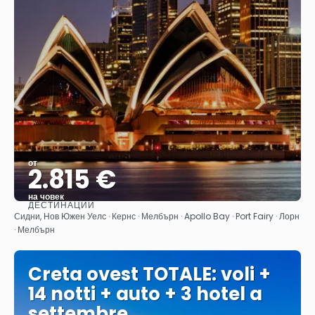
от
2.815 €
на човек
ДЕСТИНАЦИИ
Вижте
Сидни, Нов Южен Уелс · Кернс · Мелбърн · Apollo Bay · Port Fairy · Лорн
· Мелбърн
Creta ovest TOTALE: voli +
14 notti + auto + 3 hotel a
settembre