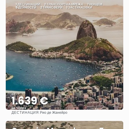
1 ДЕСТИНАЦИИ
2 ТРАНСПОРТНА МРЕЖА
7 НОЩЕМ
5 ДЕЙНОСТИ
2 ТРАНСФЕРИ
1 ЗАСТРАХОВКИ
от
1.639 €
на човек
ДЕСТИНАЦИЯ:
Рио де Жанейро
Вижте