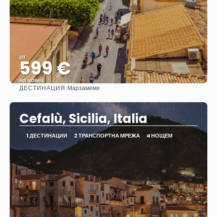
от
599 €
на човек
ДЕСТИНАЦИЯ:
Марзамеми
Вижте
Cefalù, Sicilia, Italia
1 ДЕСТИНАЦИИ
2 ТРАНСПОРТНА МРЕЖА
4 НОЩЕМ