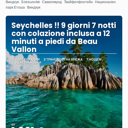
Вижте
Виндхук · Sossusvlei · Свакопмунд · Твайфелфонтейн · Национален
парк Етоша · Виндхук
Seychelles !! 9 giorni 7 notti
con colazione inclusa a 12
minuti a piedi da Beau
Vallon
1 ДЕСТИНАЦИИ
2 ТРАНСПОРТНА МРЕЖА
7 НОЩЕМ
1 ЗАСТРАХОВКИ
от