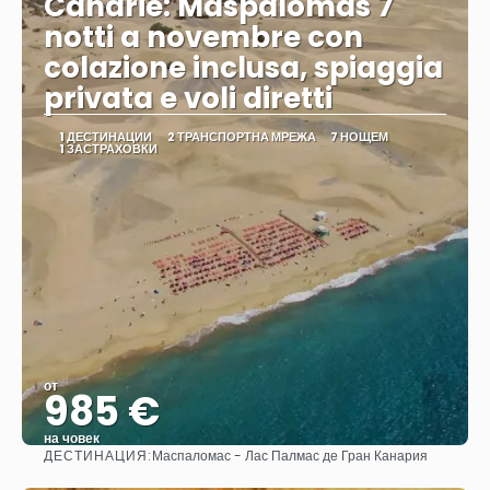
Canarie: Maspalomas 7
notti a novembre con
colazione inclusa, spiaggia
privata e voli diretti
1 ДЕСТИНАЦИИ
2 ТРАНСПОРТНА МРЕЖА
7 НОЩЕМ
1 ЗАСТРАХОВКИ
от
985 €
на човек
ДЕСТИНАЦИЯ:
Маспаломас - Лас Палмас де Гран Канария
Вижте