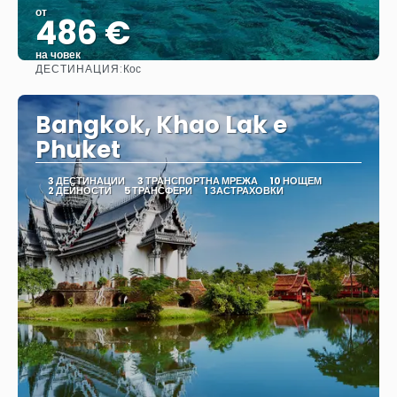
от
486 €
на човек
ДЕСТИНАЦИЯ:
Кос
Вижте
Bangkok, Khao Lak e
Phuket
3 ДЕСТИНАЦИИ
3 ТРАНСПОРТНА МРЕЖА
10 НОЩЕМ
2 ДЕЙНОСТИ
5 ТРАНСФЕРИ
1 ЗАСТРАХОВКИ