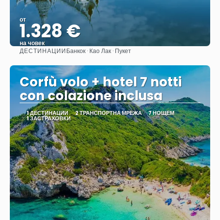
от
1.328 €
на човек
ДЕСТИНАЦИИ
Банкок · Као Лак · Пукет
Вижте
Corfù volo + hotel 7 notti
con colazione inclusa
1 ДЕСТИНАЦИИ
2 ТРАНСПОРТНА МРЕЖА
7 НОЩЕМ
1 ЗАСТРАХОВКИ