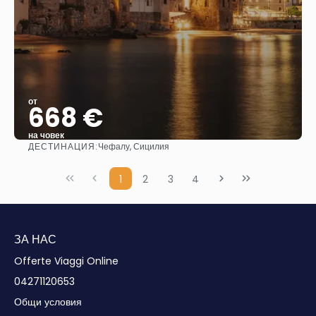
от
668 €
на човек
ДЕСТИНАЦИЯ:
Чефалу, Сицилия
Вижте
1
2
3
4
ЗА НАС
Offerte Viaggi Online
04271120653
Общи условия