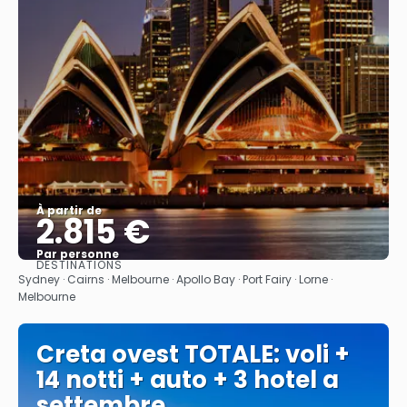
À partir de
2.815 €
Par personne
DESTINATIONS
Afficher
Sydney · Cairns · Melbourne · Apollo Bay · Port Fairy · Lorne ·
Melbourne
Creta ovest TOTALE: voli +
14 notti + auto + 3 hotel a
settembre