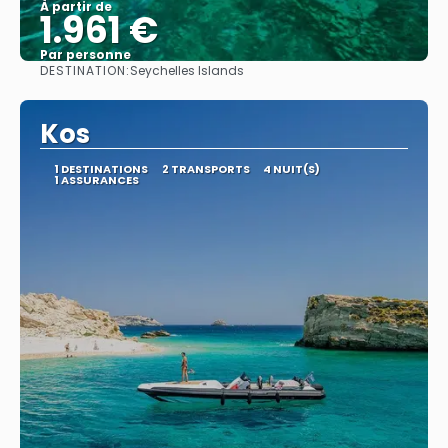
À partir de
1.961 €
Par personne
DESTINATION:
Seychelles Islands
Afficher
Kos
1 DESTINATIONS
2 TRANSPORTS
4 NUIT(S)
1 ASSURANCES