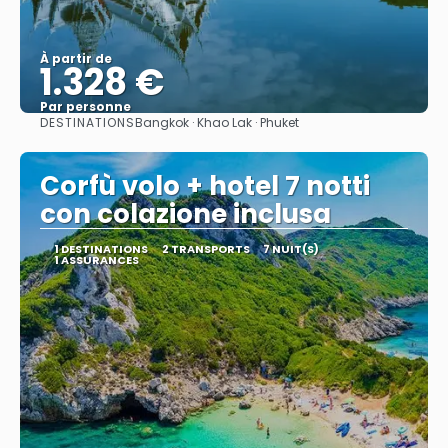
À partir de
1.328 €
Par personne
DESTINATIONS
Bangkok · Khao Lak · Phuket
Afficher
Corfù volo + hotel 7 notti
con colazione inclusa
1 DESTINATIONS
2 TRANSPORTS
7 NUIT(S)
1 ASSURANCES