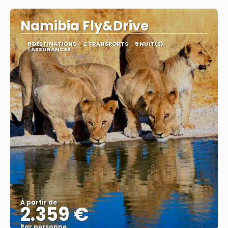
Namibia Fly&Drive
6 DESTINATIONS
2 TRANSPORTS
9 NUIT(S)
1 ASSURANCES
À partir de
2.359 €
Par personne