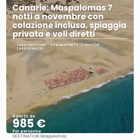
Canarie: Maspalomas 7
notti a novembre con
colazione inclusa, spiaggia
privata e voli diretti
1 DESTINATIONS
2 TRANSPORTS
7 NUIT(S)
1 ASSURANCES
À partir de
985 €
Par personne
DESTINATION:
Maspalomas
Afficher