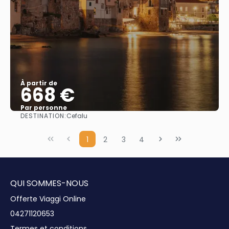
À partir de
668 €
Par personne
DESTINATION:
Cefalu
Afficher
1
2
3
4
QUI SOMMES-NOUS
Offerte Viaggi Online
04271120653
Termes et conditions