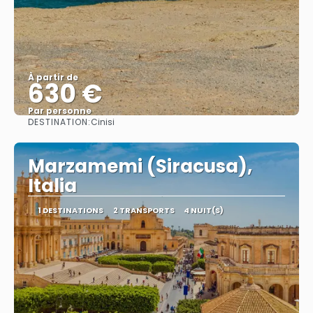
À partir de
630 €
Par personne
DESTINATION:
Cinisi
Afficher
Marzamemi (Siracusa),
Italia
1 DESTINATIONS
2 TRANSPORTS
4 NUIT(S)