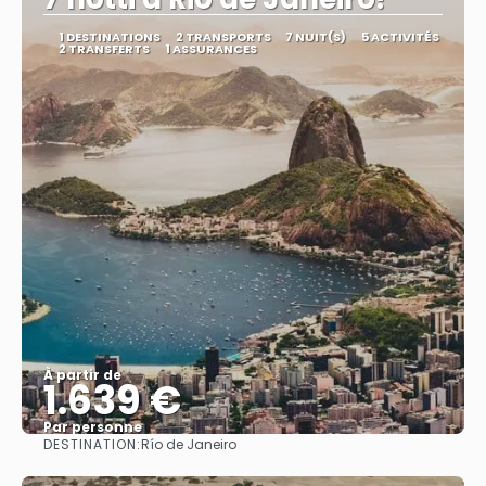
1 DESTINATIONS
2 TRANSPORTS
7 NUIT(S)
5 ACTIVITÉS
2 TRANSFERTS
1 ASSURANCES
À partir de
1.639 €
Par personne
DESTINATION:
Río de Janeiro
Afficher