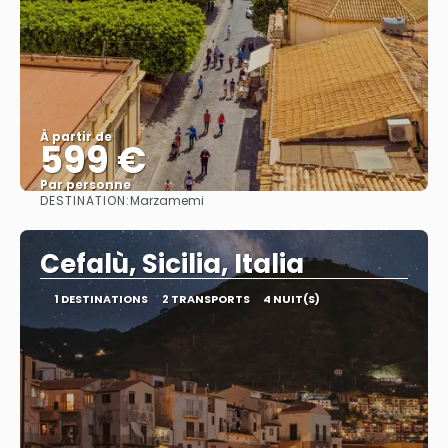
À partir de
599 €
Par personne
DESTINATION:
Marzamemi
Afficher
Cefalù, Sicilia, Italia
1 DESTINATIONS
2 TRANSPORTS
4 NUIT(S)