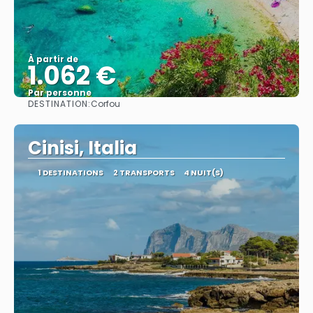
À partir de
1.062 €
Par personne
DESTINATION:
Corfou
Afficher
Cinisi, Italia
1 DESTINATIONS
2 TRANSPORTS
4 NUIT(S)