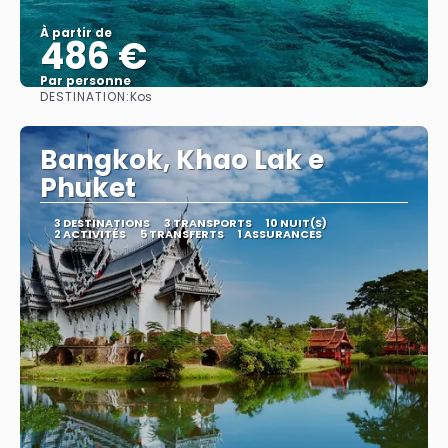
À partir de
486 €
Par personne
DESTINATION:
Kos
Afficher
Bangkok, Khao Lak e
Phuket
3 DESTINATIONS
3 TRANSPORTS
10 NUIT(S)
2 ACTIVITÉS
5 TRANSFERTS
1 ASSURANCES