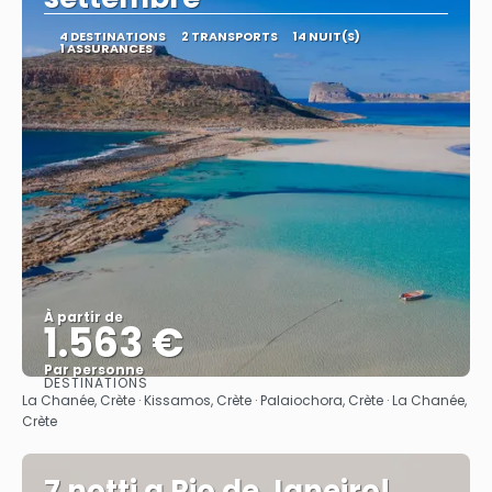
4 DESTINATIONS
2 TRANSPORTS
14 NUIT(S)
1 ASSURANCES
À partir de
1.563 €
Par personne
DESTINATIONS
Afficher
La Chanée, Crète · Kissamos, Crète · Palaiochora, Crète · La Chanée,
Crète
7 notti a Rio de Janeiro!