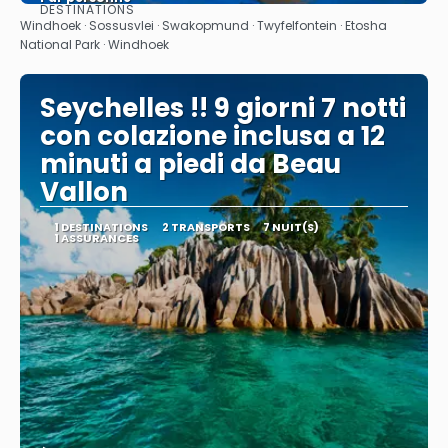
DESTINATIONS
Afficher
Windhoek · Sossusvlei · Swakopmund · Twyfelfontein · Etosha
National Park · Windhoek
Seychelles !! 9 giorni 7 notti
con colazione inclusa a 12
minuti a piedi da Beau
Vallon
1 DESTINATIONS
2 TRANSPORTS
7 NUIT(S)
1 ASSURANCES