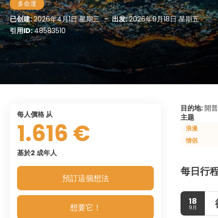
多命運
已创建:
2026年4月1日 星期三
-
出发:
2026年9月18日 星期五
引用ID:
48583510
目的地:
開普敦
每人價格 从
主题
1.616 €
浪漫
情侶
基於2 成年人
每日行
預訂這個想法
18
想要它！
9月