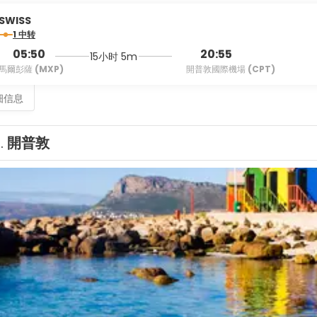
SWISS
1 中转
05:50
20:55
15小时 5m
馬爾彭薩
(MXP)
開普敦國際機場
(CPT)
细信息
1.
開普敦