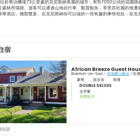
位於喬治機場73公里處的克尼斯納美麗的城市，有157000公頃的花
生森林所環繞。遊客可以通過山地自行車、觀賞鯨魚，享受其壯麗的海灘
豪華酒店。種類繁多。在克尼斯納你可以做的一些有趣的事情包括：在克
放鬆和享受大自然的完美地方。
住宿
African Breeze Guest Hou
Brenton-on-Sea -
在地圖上顯示
> 距
豪華
游泳池
海灘
DOUBLE DELUXE
含早餐
免費取消
细信息