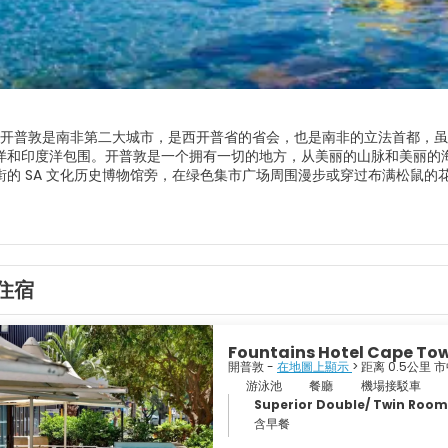
开普敦是南非第二大城市，是西开普省的省会，也是南非的立法首都，虽
洋和印度洋包围。开普敦是一个拥有一切的地方，从美丽的山脉和美丽的
街的 SA 文化历史博物馆旁，在绿色集市广场周围漫步或穿过布满松鼠
商品的市场。好望角城堡俯瞰滨海大道，是南非最古老的殖民建筑。 Bo 
历史。参观诺贝尔广场，观看对四位南非诺贝尔和平奖获得者的纪念。开
。
住宿
Fountains Hotel Cape To
開普敦 -
在地圖上顯示
> 距离 0.5公里 
游泳池
餐廳
機場接駁車
Superior Double/ Twin Room
含早餐