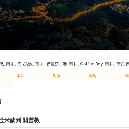
, 南非 , 克尼斯納, 南非 , 伊麗莎白港, 南非 , Coffee Bay, 南非 , 德班, 
家庭
海灘
自然
冒
程
從米蘭到 開普敦