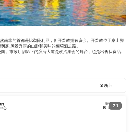
然南非的首都是比勒陀利亚，但开普敦拥有议会。开普敦位于桌山脚
海滩到风景秀丽的山脉和美味的葡萄酒之路。
的花园。市政厅阴影下的滨海大道是政治集会的舞台，也是出售从食品到
Kaap 是开普敦最古老的住宅区之一，是一个独特的社区，拥有深厚的
普敦拥有非洲一些最好的海滩，所有这些海滩都拥有开普敦特有的干净
3 晚上
wn
好
7.1
1611
市中心