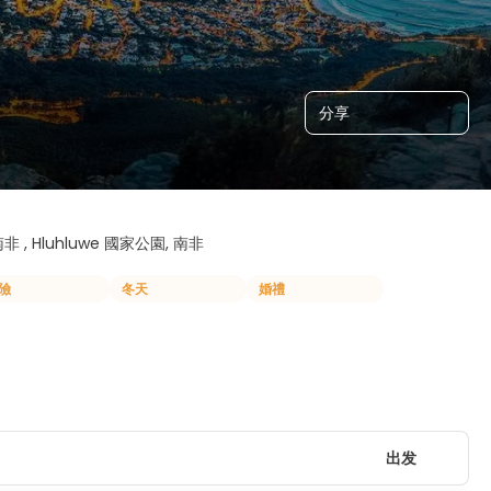
分享
南非 , Hluhluwe 國家公園, 南非
險
冬天
婚禮
出发