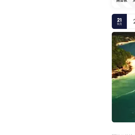
開普敦
21
9月