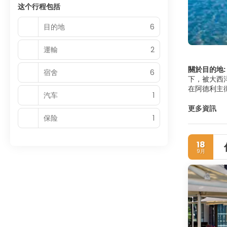
这个行程包括
目的地
6
運輸
2
關於目的地:
宿舍
6
下，被大西
在阿德利主
汽车
1
衣服等各种
文化和社会
更多資訊
的白色沙滩
保险
1
18
9月