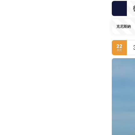
克尼斯納
22
9月