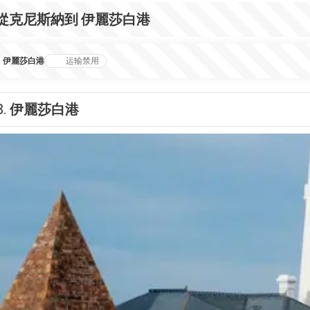
從克尼斯納到 伊麗莎白港
伊麗莎白港
运输禁用
3.
伊麗莎白港