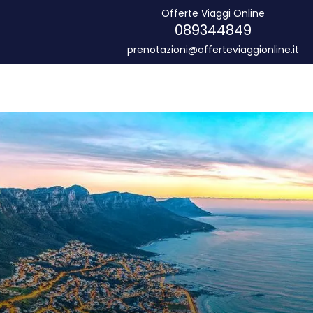
Offerte Viaggi Online
089344849
prenotazioni@offerteviaggionline.it