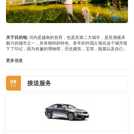
关于目的地:
河内是越南的首府，也是其第二大城市，是亚洲最具
魅力的城市之一，具有独特的特色。多年的外国占领在这个城市留
下了印记，因为有趣的博物馆，历史建筑，宝塔，陵墓以及自己的
法国区都显示出这个城市非常独特的氛围。了解河内的最佳方式是
到处走走。历史中心不是很广泛，很多地方值得游览或在附近，步
更多信息
行是与河内友好人士接触的最佳方式。河内是一个湖泊城市，因为
城市周围有许多湖泊和树木，最大的是西湖，Ho Tay，以及市中
心最着名的是还剑之湖Ho Hoan Kiem。关于河内的美妙之处在于
06
接送服务
建筑的有趣对比，从旧城区的传统古建筑到法国区的欧式建筑，到
9月
胡志明陵墓和周边地区的共产主义古迹，更不用说其寺庙如Quan
Su Pagoda的美丽传统建筑。河内是一个宁静而繁忙的城市，熙
熙攘攘的街道生活和异国情调的市场，宁静的宝塔和寺庙周围宁
静。翱翔之城是越南的理想之地。