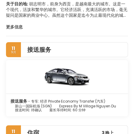
关于目的地:
胡志明市，前身为西贡，是越南最大的城市。这是一
个现代，活泼和繁华的城市。它经济活跃，充满活跃的市场，毫无
疑问是国家的商业中心。虽然这个国家是迄今为止最现代化的城
市，但它保留了独特的越南风味，你仍然可以看到这个前东方明珠
的辉煌殖民历史的证据。在核心区域，当地人仍然亲切地称为西
更多信息
贡，你会发现一些城市的主要景点，如歌剧院，火车站，巴黎圣母
院大教堂，统一宫，西贡河和市场。如果你有更多的时间，可以去
城市休息，游览湄公河三角洲或大叻。大叻位于距离城市约300公
11
接送服务
里的高地，值得一游，因为这里有许多景点和活动，包括瀑布，花
9月
园，古老的法国区和供应当地美食的当地餐馆。越南的商业和金融
中心是一个令人兴奋和有趣的庞大的大都市，它尽最大努力保护这
个宏伟的县的生活方式和文化。
接送服务
- 专车: 经济 Private Economy Transfer (汽车)
新山一国际机场 (SGN)
Express By M Village Nguyen Du
接送时间: 待确认
最长等待时间: 60 分钟
11
住宿
3 晚上