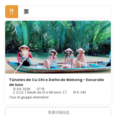
12
票
9月
Túneles de Cu Chi e Delta do Mekong - Excursão
de luxo
12 9月 2026
07:15
2 入口s
(
Adulti da 12 a 99 anni: 2
)
10.5 小时
Tour di gruppo standard
查看详细信息