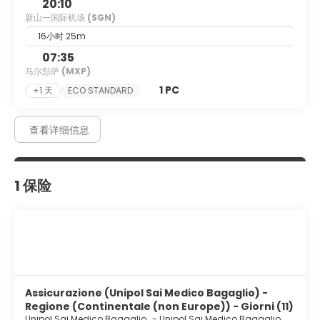
20:10
新山一国际机场
(SGN)
16小时 25m
07:35
马尔彭萨
(MXP)
1 PC
+1 天
ECO STANDARD
查看详细信息
1 保险
Assicurazione (Unipol Sai Medico Bagaglio) -
Regione (Continentale (non Europe)) - Giorni (11)
Unipol Sai Medico Bagaglio
-
Unipol Sai Medico Bagaglio