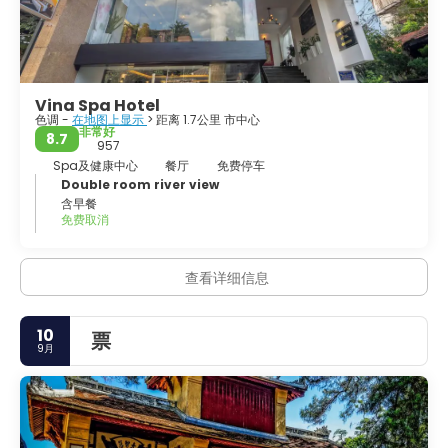
Vina Spa Hotel
色调 -
在地图上显示
> 距离 1.7公里 市中心
非常好
8.7
957
Spa及健康中心
餐厅
免费停车
Double room river view
含早餐
免费取消
查看详细信息
10
票
9月