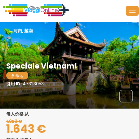
河内, 越南
Speciale Vietnam!
多命运
引用 ID:
47323053
每人价格 从
1.923 €
1.643 €