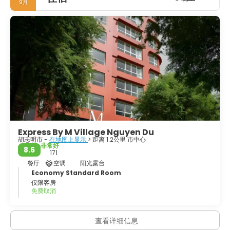
9月
Express By M Village Nguyen Du
胡志明市 -
在地图上显示
> 距离 1.2公里 市中心
非常好
8.6
171
餐厅
空调
阳光露台
Economy Standard Room
仅限客房
免费取消
查看详细信息