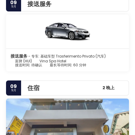
09
接送服务
群，包括寺庙、亭台楼阁、护城河、城墙、大门、商店、博物馆和
9月
画廊，展示了越南历史各个时期的艺术品和服饰。
- 天姥寺。坐落在河上的悬崖上，供奉着一些非常精美的金银佛
像。天姥寺俯瞰香水河，是顺化市的官方象征。
- 皇帝陵墓。顺化的另一个著名景点是位于城市南部香水河上的皇
帝陵墓。
接送服务
- 专车: 基础车型 Trasferimento Privato (汽车)
富牌 (HUI)
Vina Spa Hotel
接送时间: 待确认
最长等待时间: 60 分钟
09
住宿
2 晚上
9月