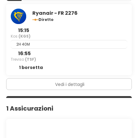
Ryanair - FR 2276
Diretto
15:15
Kos
(KGS)
2H 40M
16:55
Treviso
(TSF)
1 borsetta
Vedi i dettagli
1 Assicurazioni