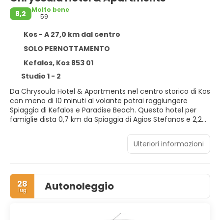
Molto bene
8,2
59
Kos - A 27,0 km dal centro
SOLO PERNOTTAMENTO
Kefalos, Kos 853 01
Studio 1 - 2
Da Chrysoula Hotel & Apartments nel centro storico di Kos
con meno di 10 minuti al volante potrai raggiungere
Spiaggia di Kefalos e Paradise Beach. Questo hotel per
famiglie dista 0,7 km da Spiaggia di Agios Stefanos e 2,2
km da Spiaggia di Camel.
Ulteriori informazioni
Avrai a disposizione molti servizi ricreativi, tra cui una
piscina stagionale all'aperto, nonché una terrazza e un
giardino da dove potrai ammirare il paesaggio. In questo
hotel potrai inoltre contare su il Wi-Fi gratuito, servizi di
28
Autonoleggio
concierge e una sala giochi/videogiochi.
lug
Regalati un soggiorno indimenticabile in una delle 60
camere con stile personalizzato della struttura, dotate di