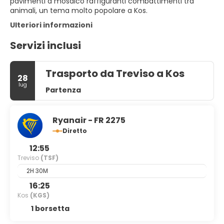
pavimenti a mosaico raffiguranti combattimenti tra
animali, un tema molto popolare a Kos.
Ulteriori informazioni
Servizi inclusi
Trasporto da Treviso a Kos
28
lug
Partenza
Ryanair - FR 2275
Diretto
12:55
Treviso
(TSF)
2H 30M
16:25
Kos
(KGS)
1 borsetta