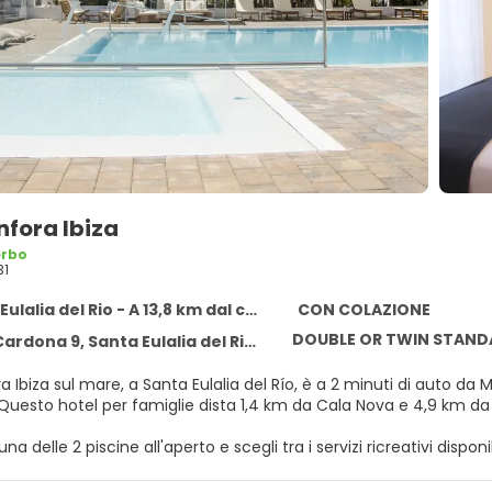
nfora Ibiza
erbo
31
lalia del Rio - A 13,8 km dal centro
CON COLAZIONE
DOUBLE OR TWIN STAN
ardona 9, Santa Eulalia del Rio 7840
a Ibiza sul mare, a Santa Eulalia del Río, è a 2 minuti di auto da
Las Dalias. Questo hotel per famiglie dista 1,4 km da Cala Nova e 4,9 km 
 una delle 2 piscine all'aperto e scegli tra i servizi ricreativi disp
 Questo hotel dispone, inoltre, di il Wi-Fi gratuito, servizi di con