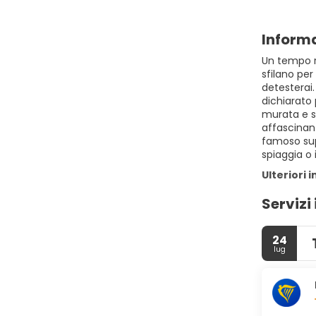
Informa
Un tempo ri
sfilano per
detesterai.
dichiarato 
murata e su
affascinant
famoso super
spiaggia o 
Ulteriori 
Servizi 
24
lug