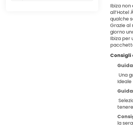
Ibiza non 
all’Hotel
qualche se
Grazie al 
giorno una
Ibiza per
pacchetto
Consigli 
Guida 
 Una guida completa con mappe dettagliate, suggerimenti su spiagge meno affollate, ristoranti tipici e itinerari in auto. 
Ideale
Guida 
 Selezione delle calette più suggestive dell’isola, con indicazioni su accessi, parcheggi e servizi in loco: perfetta da 
tenere
Consig
la ser