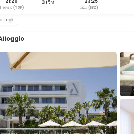
21:20
23:25
2H 5M
Treviso
(TSF)
Ibiza
(IBZ)
ettagli
Alloggio