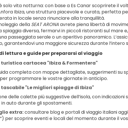
è solo vita notturna: con base a Es Canar scoprirete il volto
 Ánfora Ibiza, una struttura piacevole e curata, perfetta 
rata in locale senza rinunciare alla tranquillità.
noleggio della 
SEAT ARONA
 avrete piena libertà di movime
 spiaggia diversa, fermarvi in piccoli ristoranti sul mare e,
 una passeggiata serale o un aperitivo panoramico. L’assic
, garantendovi una maggiore sicurezza durante l’intero 
di lettura e guide per prepararsi al viaggio
turistica cartacea "Ibiza & Formentera"
 per programmare le vostre giornate in anticipo.
tascabile "Le migliori spiagge di Ibiza"
 in auto durante gli spostamenti.
lio extra:
 consultare blog e portali di viaggio italiani ag
a”) per scoprire eventi e locali del momento durante il vos