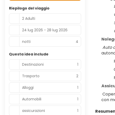
Riepilogo del viaggio
2 Adulti
24 lug 2026 - 28 lug 2026
Noleg
notti
4
Auto a
autono
Questa idea include
Destinazioni
1
Trasporto
2
Assic
Alloggi
1
 Coper
Automobili
1
con ma
assicurazioni
1
Resumen 