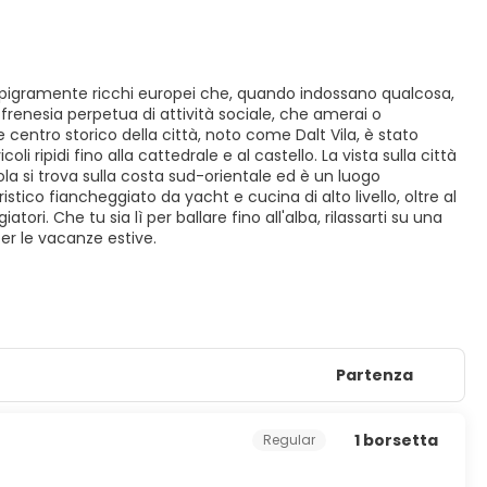
er i pigramente ricchi europei che, quando indossano qualcosa,
una frenesia perpetua di attività sociale, che amerai o
e centro storico della città, noto come Dalt Vila, è stato
li ripidi fino alla cattedrale e al castello. La vista sulla città
ola si trova sulla costa sud-orientale ed è un luogo
stico fiancheggiato da yacht e cucina di alto livello, oltre al
iatori. Che tu sia lì per ballare fino all'alba, rilassarti su una
er le vacanze estive.
Partenza
1 borsetta
Regular