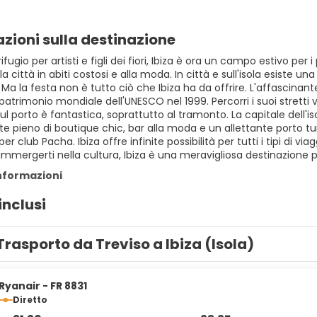
zioni sulla destinazione
fugio per artisti e figli dei fiori, Ibiza è ora un campo estivo p
 la città in abiti costosi e alla moda. In città e sull'isola esiste 
 Ma la festa non è tutto ciò che Ibiza ha da offrire. L'affascinant
patrimonio mondiale dell'UNESCO nel 1999. Percorri i suoi stretti vico
l porto è fantastica, soprattutto al tramonto. La capitale dell'is
e pieno di boutique chic, bar alla moda e un allettante porto turi
 club Pacha. Ibiza offre infinite possibilità per tutti i tipi di viagg
immergerti nella cultura, Ibiza è una meravigliosa destinazione p
informazioni
inclusi
Trasporto da Treviso a Ibiza (Isola)
Ryanair - FR 8831
Diretto