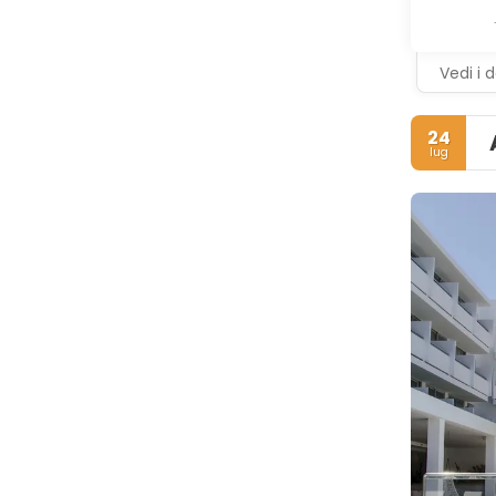
Vedi i d
24
lug