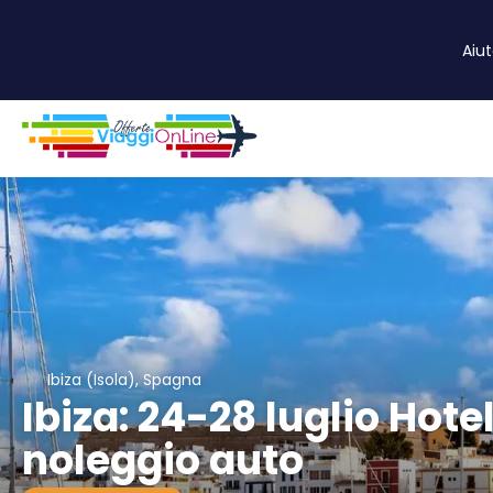
Aiu
Ibiza (Isola), Spagna
Ibiza: 24-28 luglio Hote
noleggio auto