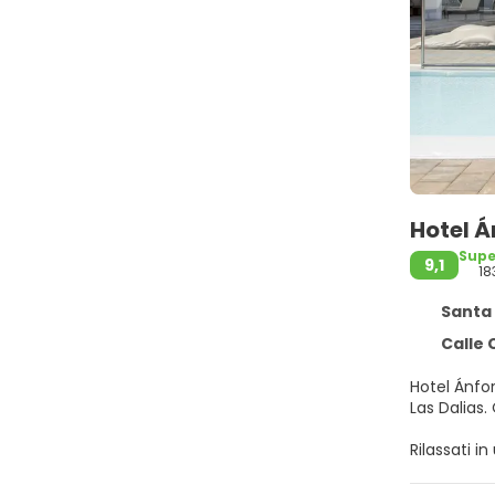
Hotel Á
Sup
9,1
18
Santa Eu
Calle C
Hotel Ánfor
Rilassati in
biciclette.