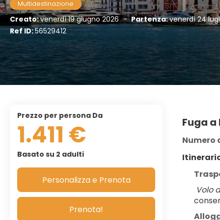
Multidestinazione
Creato:
venerdì 19 giugno 2026
-
Partenza:
venerdì 24 lug
Ref ID:
56529412
Prezzo per persona Da
Fuga a 
1.411 €
Numero d
Basato su 2 adulti
Itinerario
Traspo
Personalizza e Prenota
Volo d
consen
Prenota!
Allogg