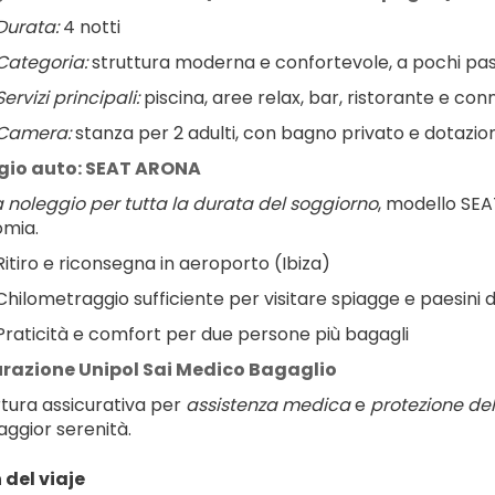
Durata:
 4 notti
Categoria:
 struttura moderna e confortevole, a pochi pass
Servizi principali:
 piscina, aree relax, bar, ristorante e co
Camera:
 stanza per 2 adulti, con bagno privato e dotazion
gio auto: SEAT ARONA
 noleggio per tutta la durata del soggiorno
, modello SEAT
mia.
Ritiro e riconsegna in aeroporto (Ibiza)
Chilometraggio sufficiente per visitare spiagge e paesini de
Praticità e comfort per due persone più bagagli
urazione Unipol Sai Medico Bagaglio
tura assicurativa per 
assistenza medica
 e 
protezione de
ggior serenità.
del viaje