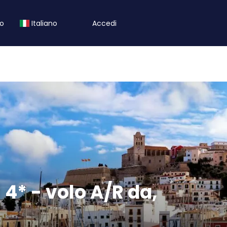
to
Italiano
Accedi
l 4* - volo A/R da,