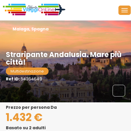
Malaga, Spagna
Straripante Andalusia. Mare più
città!
Multidestinazione
Ref ID:
54364649
Prezzo per persona Da
1.432 €
Basato su 2 adulti