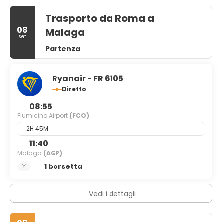
Trasporto da Roma a
08
Malaga
set
Partenza
Ryanair - FR 6105
Diretto
08:55
Fiumicino Airport
(FCO)
2H 45M
11:40
Malaga
(AGP)
1 borsetta
Y
Vedi i dettagli