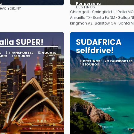
a
Por persona
DESTINOS
eva York, NY
Ver
Ver
Chicago IL · Springfield IL · Rolla MO 
Amarillo TX · Santa Fe NM · Gallup NM
Kingman AZ · Barstow CA · Santa 
alia SUPER!
SUDAFRICA
selfdrive!
S
6 TRANSPORTES
13 NOCHES
ADES
1 SEGUROS
6 DESTINOS
2 TRANSPORTES
1 SEGUROS