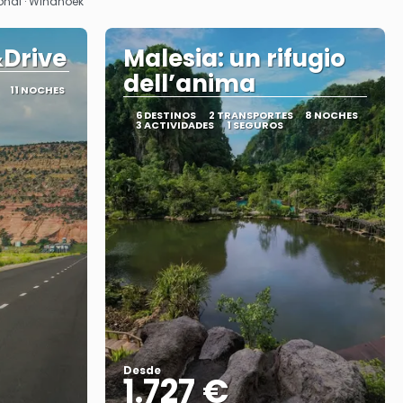
ional · Windhoek
&Drive
Malesia: un rifugio
dell’anima
11 NOCHES
6 DESTINOS
2 TRANSPORTES
8 NOCHES
3 ACTIVIDADES
1 SEGUROS
Desde
1.727 €