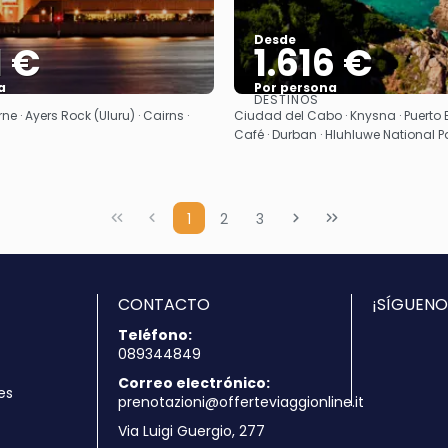
Desde
1 €
1.616 €
a
Por persona
DESTINOS
Ver
Ver
ne · Ayers Rock (Uluru) · Cairns ·
Ciudad del Cabo · Knysna · Puerto E
Café · Durban · Hluhluwe National P
1
2
3
CONTACTO
¡SÍGUENO
Teléfono:
089344849
Correo electrónico:
es
prenotazioni@offerteviaggionline.it
Via Luigi Guergio, 277