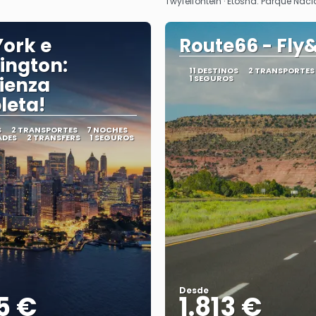
Twyfelfontein · Etosha: Parque Nac
ork e
Route66 - Fly
ington:
11 DESTINOS
2 TRANSPORTES
ienza
1 SEGUROS
leta!
S
2 TRANSPORTES
7 NOCHES
ADES
2 TRANSFERS
1 SEGUROS
Desde
5 €
1.813 €