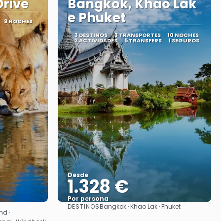
rive
Bangkok, Khao Lak
e Phuket
9 NOCHES
3 DESTINOS
3 TRANSPORTES
10 NOCHES
2 ACTIVIDADES
5 TRANSFERS
1 SEGUROS
Desde
1.328 €
Por persona
DESTINOS
Bangkok · Khao Lak · Phuket
Ver
nd ·