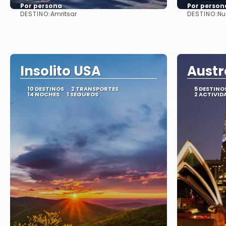
Por persona
Por person
DESTINO:
DESTINO:
Amritsar
Nu
Ver
Insolito USA
Austr
10 DESTINOS
2 TRANSPORTES
5 DESTINO
14 NOCHES
1 SEGUROS
2 ACTIVID