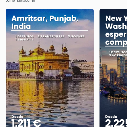
Lorne · Melbourne
Amritsar, Punjab,
New Y
India
Wash
esper
1 DESTINOS
2 TRANSPORTES
3 NOCHES
1 SEGUROS
comp
1 DESTINO
3 ACTIVID
Desde
Desde
1.211 €
2.22