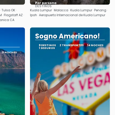
Por persona
DESTINOS
Ver
· Tulsa OK ·
Kuala Lumpur · Malacca · Kuala Lumpur · Penang ·
 · Flagstaff AZ ·
Ipoh · Aeropuerto Internacional de Kuala Lumpur
Monica CA
Sogno Americano!
9 DESTINOS
2 TRANSPORTES
14 NOCHES
1 SEGUROS
9 NOCHES