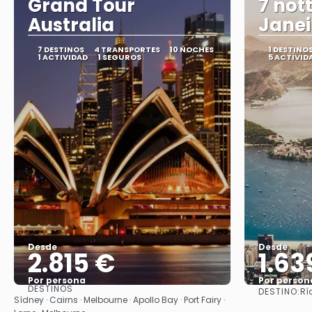
Grand Tour
7 nott
Australia
Janei
7 DESTINOS
4 TRANSPORTES
10 NOCHES
1 DESTINO
1 ACTIVIDAD
1 SEGUROS
5 ACTIVID
Desde
Desde
2.815 €
1.63
Por persona
Por person
DESTINOS
DESTINO:
Rí
Ver
Sídney · Cairns · Melbourne · Apollo Bay · Port Fairy ·