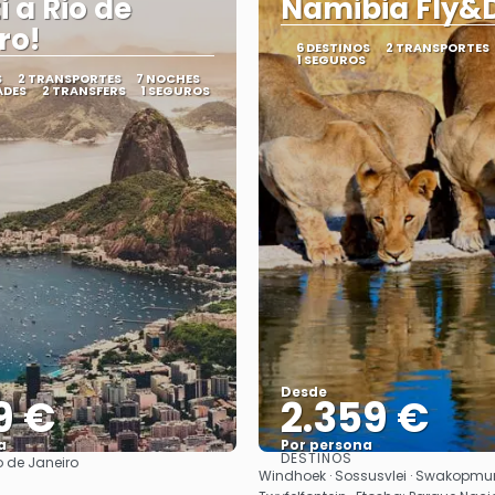
i a Rio de
Namibia Fly&D
ro!
6 DESTINOS
2 TRANSPORTES
1 SEGUROS
S
2 TRANSPORTES
7 NOCHES
ADES
2 TRANSFERS
1 SEGUROS
Desde
9 €
2.359 €
a
Por persona
DESTINOS
o de Janeiro
Ver
Ver
Windhoek · Sossusvlei · Swakopmu