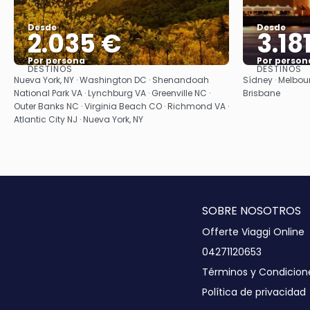
Desde
Desde
2.035 €
3.18
Por persona
Por person
DESTINOS
DESTINOS
Ver
Nueva York, NY · Washington DC · Shenandoah
Sídney · Melbour
National Park VA · Lynchburg VA · Greenville NC ·
Brisbane
Outer Banks NC · Virginia Beach CO · Richmond VA ·
Atlantic City NJ · Nueva York, NY
SOBRE NOSOTROS
Offerte Viaggi Online
04271120653
Términos y Condicion
Política de privacidad