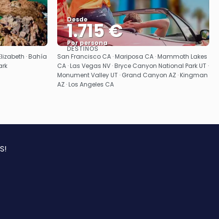
Desde
1.715 €
Por persona
DESTINOS
Ver
lizabeth · Bahía
San Francisco CA · Mariposa CA · Mammoth Lakes
ark
CA · Las Vegas NV · Bryce Canyon National Park UT ·
Monument Valley UT · Grand Canyon AZ · Kingman
AZ · Los Angeles CA
S!