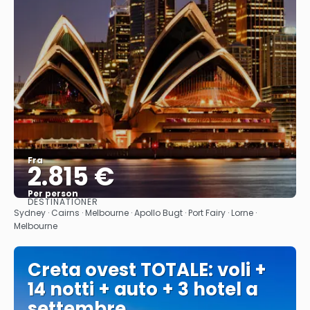
Fra
2.815 €
Per person
DESTINATIONER
Se
Sydney · Cairns · Melbourne · Apollo Bugt · Port Fairy · Lorne ·
Melbourne
Creta ovest TOTALE: voli +
14 notti + auto + 3 hotel a
settembre