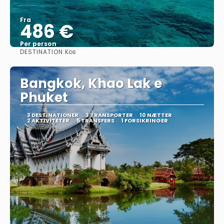
Fra
486 €
Per person
DESTINATION:
Kos
Se
Bangkok, Khao Lak e
Phuket
3 DESTINATIONER
3 TRANSPORTER
10 NÆTTER
2 AKTIVITETER
5 TRANSFERS
1 FORSIKRINGER