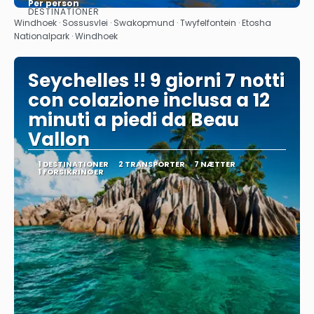
Per person
DESTINATIONER
Se
Windhoek · Sossusvlei · Swakopmund · Twyfelfontein · Etosha
Nationalpark · Windhoek
Seychelles !! 9 giorni 7 notti
con colazione inclusa a 12
minuti a piedi da Beau
Vallon
1 DESTINATIONER
2 TRANSPORTER
7 NÆTTER
1 FORSIKRINGER