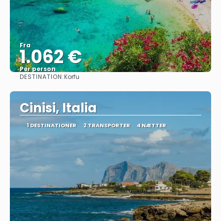
Fra
1.062 €
Per person
DESTINATION:
Korfu
Se
Cinisi, Italia
1 DESTINATIONER
2 TRANSPORTER
4 NÆTTER