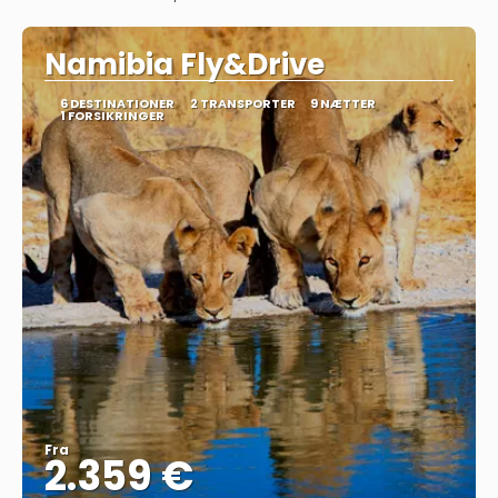
Se
Namibia Fly&Drive
6 DESTINATIONER
2 TRANSPORTER
9 NÆTTER
1 FORSIKRINGER
Fra
2.359 €