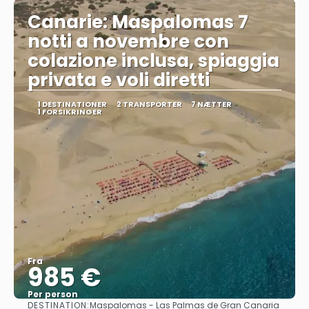
Canarie: Maspalomas 7
notti a novembre con
colazione inclusa, spiaggia
privata e voli diretti
1 DESTINATIONER
2 TRANSPORTER
7 NÆTTER
1 FORSIKRINGER
Fra
985 €
Per person
DESTINATION:
Maspalomas - Las Palmas de Gran Canaria