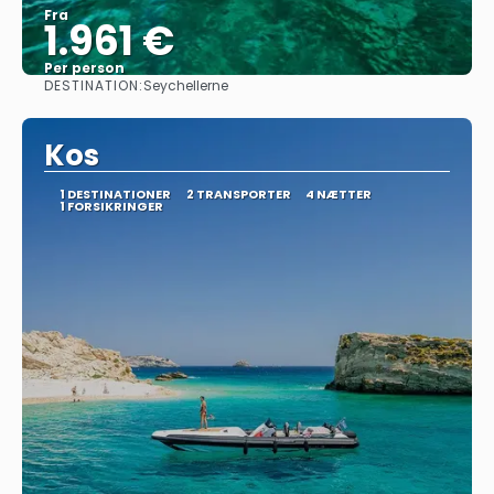
Fra
1.961 €
Per person
DESTINATION:
Seychellerne
Se
Kos
1 DESTINATIONER
2 TRANSPORTER
4 NÆTTER
1 FORSIKRINGER