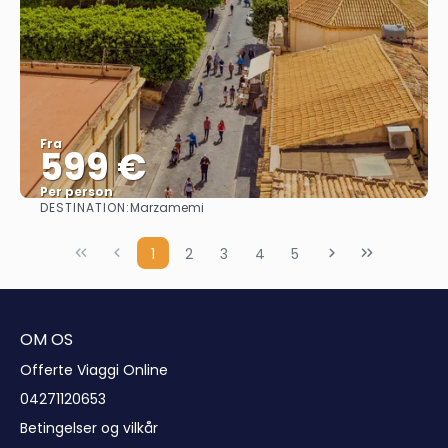
Fra
599 €
Per person
DESTINATION:
Marzamemi
Se
1
2
3
4
5
OM OS
Offerte Viaggi Online
04271120653
Betingelser og vilkår