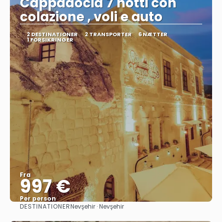
Cappadocia 7 notti con
colazione , voli e auto
2 DESTINATIONER
2 TRANSPORTER
6 NÆTTER
1 FORSIKRINGER
Fra
997 €
Per person
DESTINATIONER
Nevşehir · Nevşehir
Se