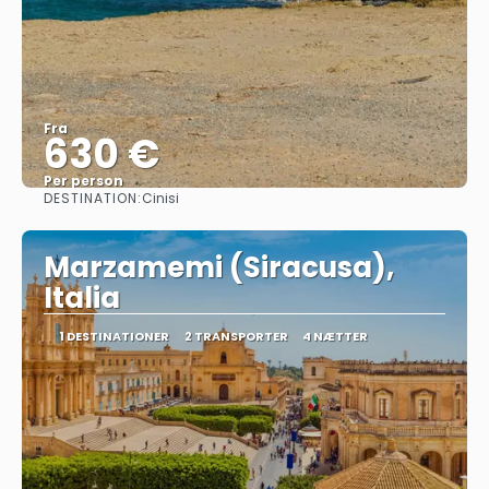
Fra
630 €
Per person
DESTINATION:
Cinisi
Se
Marzamemi (Siracusa),
Italia
1 DESTINATIONER
2 TRANSPORTER
4 NÆTTER