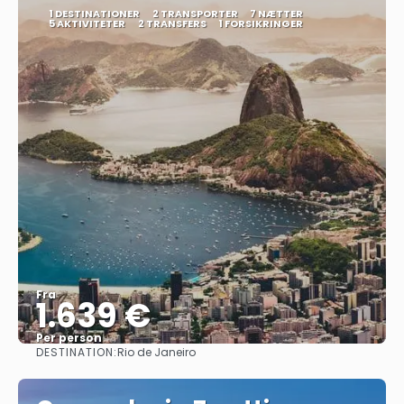
1 DESTINATIONER
2 TRANSPORTER
7 NÆTTER
5 AKTIVITETER
2 TRANSFERS
1 FORSIKRINGER
Fra
1.639 €
Per person
DESTINATION:
Rio de Janeiro
Se