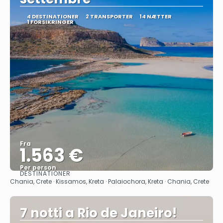
4 DESTINATIONER
2 TRANSPORTER
14 NÆTTER
1 FORSIKRINGER
Fra
1.563 €
Per person
DESTINATIONER
Se
Chania, Crete · Kissamos, Kreta · Palaiochora, Kreta · Chania, Crete
7 notti a Rio de Janeiro!