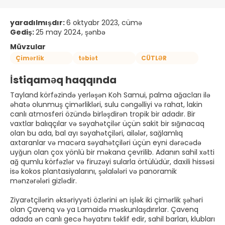
yaradılmışdır:
6 oktyabr 2023, cümə
Gediş:
25 may 2024, şənbə
Müvzular
Çimərlik
təbiət
CÜTLƏR
İstiqaməq haqqında
Tayland körfəzində yerləşən Koh Samui, palma ağacları ilə
əhatə olunmuş çimərlikləri, sulu cəngəlliyi və rahat, lakin
canlı atmosferi özündə birləşdirən tropik bir adadır. Bir
vaxtlar balıqçılar və səyahətçilər üçün sakit bir sığınacaq
olan bu ada, bal ayı səyahətçiləri, ailələr, sağlamlıq
axtaranlar və macəra səyahətçiləri üçün eyni dərəcədə
uyğun olan çox yönlü bir məkana çevrilib. Adanın sahil xətti
ağ qumlu körfəzlər və firuzəyi sularla örtülüdür, daxili hissəsi
isə kokos plantasiyalarını, şəlalələri və panoramik
mənzərələri gizlədir.
Ziyarətçilərin əksəriyyəti özlərini ən işlək iki çimərlik şəhəri
olan Çavenq və ya Lamaidə məskunlaşdırırlar. Çavenq
adada ən canlı gecə həyatını təklif edir, sahil barları, klubları