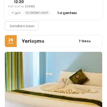
12:20
Koh Samui
(USM)
1 əl çantası
+1 gün
ECONOMY LIGHT
Detallara baxın
26
Yerləşmə
7 Gecə
may