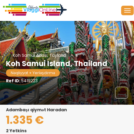
Koh Samui Adası, Tayland
Koh Samui Island, Thailand
Nəqliyyat + Yerləşdirmə
Ref ID:
5419223
adambaşı qiymət Haradan
1.335 €
2 Yetkins