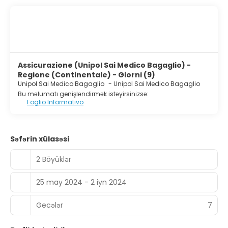
Assicurazione (Unipol Sai Medico Bagaglio) -
Regione (Continentale) - Giorni (9)
Unipol Sai Medico Bagaglio
-
Unipol Sai Medico Bagaglio
Bu məlumatı genişləndirmək istəyirsinizsə:
Foglio Informativo
Səfərin xülasəsi
2 Böyüklər
25 may 2024 - 2 iyn 2024
Gecələr
7