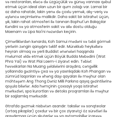
və restoranları, eləcə də üzgüçülük və günəş vannası qəbul
etmək üçün ideal olan uzun bir qum zolağı var. Lamai bir
az daha rahatdır, lakin yenə də çoxlu yemək, alış-veriş və
əyləncə seçimlərinə malikdir. Daha sakit bir istirahət üçün,
şık, lakin rahat atmosferi ilə tanınan Bophut'un Balıqçılar
Kəndini və ya atmosferin sakit və ailə dostu olduğu
Maenam və Lipa Noi'ni nəzərdən keçirin.
Çimərliklərdən kənarda, Koh Samui mədəni və təbii görməli
yerlərin zəngin qarışığını təklif edir. Mürəkkəb heykəllərə
heyran olmaq və yerli Buddist ənənələri haqqında
məlumat əldə etmək üçün Böyük Budda Məbədini (Wat
Phra Yai) və Wat Plai Laem-i ziyarət edin. Təbiət
həvəskarları Na Muang şəlalələrini araşdıra, cəngəllik
yollarında gəzintiyə çıxa və ya yaxınlıqdakı Koh Phangan və
zümrüd laqonları və əhəng daşı qayaları ilə məşhur olan
möhtəşəm Ang Thong Dəniz Milli Parkına qayıq gəzintilərinə
qoşula bilərlər. Ada həmçinin çoxsaylı yoqa istirahət
mərkəzləri, spa kurortları və detoks proqramları ilə məşhur
bir sağlamlıq mərkəzidir.
Ətrafda gəzmək nisbətən asandır: taksilər və sonqteolar
(ortaq pikaplar) çoxdur və bir çox ziyarətçi öz sürətləri ilə
araşdırmaq üçün skuterlər və ya avtomobillər icarəyə