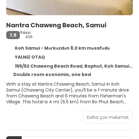
Nantra Chaweng Beach, Samui
Yaxşı
7,6
426
Koh Samui - Mərkəzdən 8,0 km məsafədə
YALNIZ OTAQ
155/62 Chaweng Beach Road, Bophut, Koh Samui 84320
Double room economic, one bed
With a stay at Nantra Chaweng Beach, Samui in Koh
Samui (Chaweng City Center), you'll be a 1-minute drive
from Chaweng Beach and 6 minutes from Fisherman's
Village. This hotel is 4 mi (6.5 km) from Bo Phut Beach
and 4.6 mi (7.4 km) from Lamai Beach.
Daha çox məlumat
Make use of convenient amenities, which include
complimentary wireless internet access and tour/ticket
assistance.