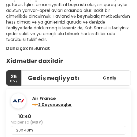
götürür. İqlim ümumiyyətlə il boyu isti olur, ən quraq aylar
adətən yanvar-aprel ayları arasında olur. Sakit bir
çimərlikdə dincəlmək, Tayland və beynəlxalq mətbəxlərdən
həzz almaq və ya günlərinizi quruda və dənizdə
fəaliyyətlərlə doldurmaq istəsəniz də, Koh Samui istədiyiniz
qədər sakit və ya enerjili ola biləcək hərtərəfli bir ada
təcrübəsi təklif edir.
Daha çox məlumat
Xidmətlər daxildir
25
Gediş nəqliyyatı
Gediş
may
Air France
2 Dayanacaqlar
10:40
Malpensa
(MXP)
20h 40m