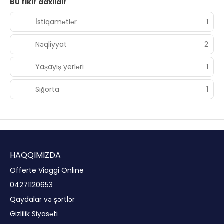
Bu fikir daxildir
İstiqamətlər
1
Nəqliyyat
2
Yaşayış yerləri
1
Sığorta
1
HAQQIMIZDA
Offerte Viaggi Online
04271120653
Qaydalar və şərtlər
Gizlilik Siyasəti